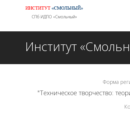
Информационно - методическое сопровождение
СПб ИДПО «Смольный»
Институт «Смоль
Форма рег
"Техническое творчество: тео
Ко