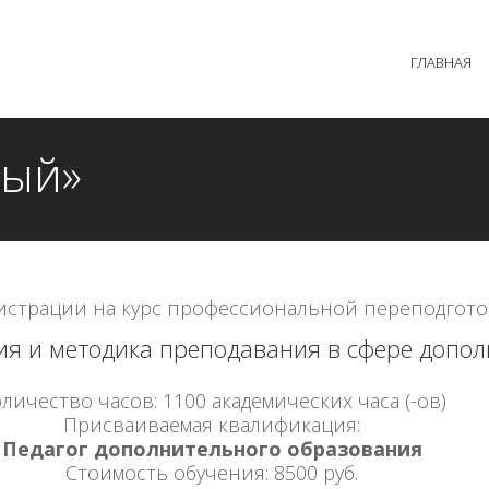
 образовательного процесса осуществляется без перерыв
ГЛАВНАЯ
MAX +7 (981) 190-30-30
mail@institutsmolnyj.ru
ный»
истрации на курс профессиональной переподгото
рия и методика преподавания в сфере допо
личество часов: 1100 академических часа (-ов)
Присваиваемая квалификация:
Педагог дополнительного образования
Стоимость обучения: 8500 руб.