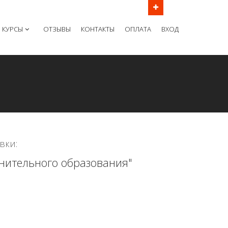
ов в рабочие дни с 9:00 до 21:00 МСК
КУРСЫ
ОТЗЫВЫ
КОНТАКТЫ
ОПЛАТА
ВХОД
вки:
лнительного образования"