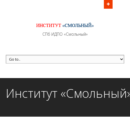
Информационно - методическое сопровождение
образовательного процесса осуществляется без
перерывов в рабочие дни с 9:00 до 21:00 МСК
MAX +7 (981) 190-30-30
СПб ИДПО «Смольный»
mail@institutsmolnyj.ru
Институт «Смольный