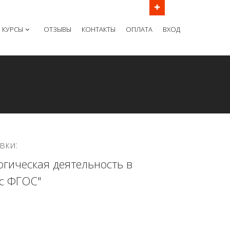
ов в рабочие дни с 9:00 до 21:00 МСК
КУРСЫ
ОТЗЫВЫ
КОНТАКТЫ
ОПЛАТА
ВХОД
вки:
гическая деятельность в
 с ФГОС"