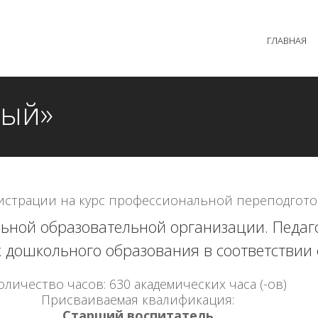
 образовательного процесса осуществляется без перерыв
ГЛАВНАЯ
MAX +7 (981) 190-30-30
mail@institutsmolnyj.ru
ный»
истрации на курс профессиональной переподгото
ьной образовательной организации. Педаго
 дошкольного образования в соответствии
оличество часов: 630 академических часа (-ов)
Присваиваемая квалификация:
Старший воспитатель