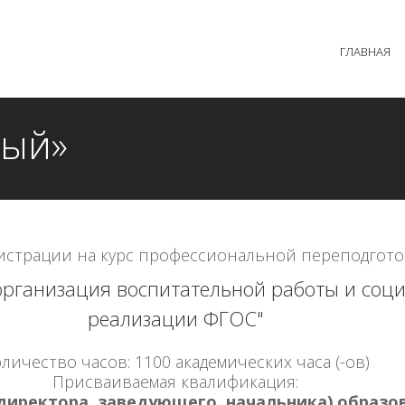
 образовательного процесса осуществляется без перерыв
ГЛАВНАЯ
MAX +7 (981) 190-30-30
mail@institutsmolnyj.ru
ный»
истрации на курс профессиональной переподгото
 организация воспитательной работы и соц
реализации ФГОС"
личество часов: 1100 академических часа (-ов)
Присваиваемая квалификация:
директора, заведующего, начальника) образо