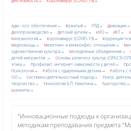
деятельность→
Коронавирус (COVID-19)→
дм.- хоз. обеспечение→
ожатый→
ПД→
евиации→
А
В
Г
Д
елопроизводство→
етский аутизм→
ЗО→
КТ→
Д
Д
И
И
инезиология→
оронавирус (COVID-19)→
оррекция пс
К
К
К
едпомощь→
ежэтнич. и межконфес. отношения→
е
М
М
М
художественная культура→
олодёжные объединения→
М
детей-мигрантов →
сновы религиоз. культур (ОРКСЭ) (О
О
этика→
рофилакт. интернет-зависимости у детей→
ро
П
П
сихология→
абота с одарёнными детьми→
абота с
П
Р
Р
ОО→
истемно-деятельностный подход→
еатр. деяте
С
Т
творчество→
ехнология Б.П. Никитина→
ьюторство→
Т
Т
ахматы→
Ш
"Инновационные подходы к организац
методикам преподавания предмета "Ми