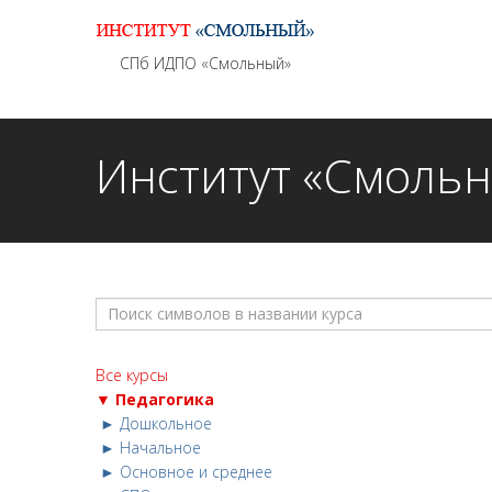
Информационно - методическое сопровождение
СПб ИДПО «Смольный»
Институт «Смоль
Все курсы
▼ Педагогика
► Дошкольное
► Начальное
► Основное и среднее