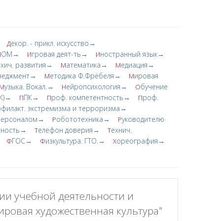
екор. - прикл. искусство→
Д
ОМ→
гровая деят-ть→
ностранный язык→
И
И
И
ихич. развития→
атематика→
едиация→
М
М
неджмент→
етодика Ф.Фрёбеля→
ировая
М
М
узыка. Вокал.→
ейропсихология→
бучение
М
Н
О
ПК)→
ПК→
роф. компетентность→
роф.
П
П
П
филакт. экстремизма и терроризма→
 персоналом→
обототехника→
уководителю
Р
Р
льность→
елефон доверия→
ехнич.
Т
Т
ГОС→
изкультура. ГТО.→
ореография→
Ф
Ф
Х
ии учебной деятельности и
ровая художественная культура"