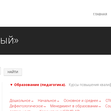
 образовательного процесса осуществляется без перерыв
ГЛАВНАЯ
MAX +7 (981) 190-30-30
mail@institutsmolnyj.ru
ный»
▼ Образование (педагогика).
Курсы повышения квалиф
Дошкольное→
Начальное→
Основное и среднее→
СП
Дефектологическое→
Менеджмент в образовании→
Со