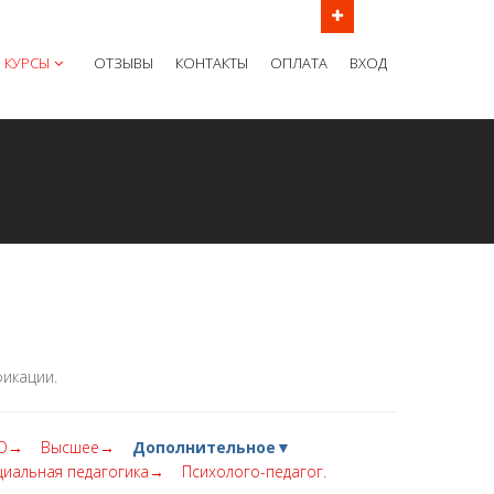
ов в рабочие дни с 9:00 до 21:00 МСК
КУРСЫ
ОТЗЫВЫ
КОНТАКТЫ
ОПЛАТА
ВХОД
икации.
О→
Высшее→
Дополнительное▼
циальная педагогика→
Психолого-педагог.