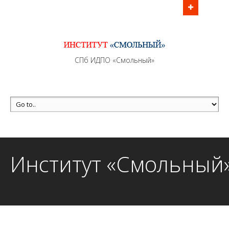
Информационно - методическое сопровождение
образовательного процесса осуществляется без
перерывов в рабочие дни с 9:00 до 21:00 МСК
MAX +7 (981) 190-30-30
СПб ИДПО «Смольный»
mail@institutsmolnyj.ru
Институт «Смольный