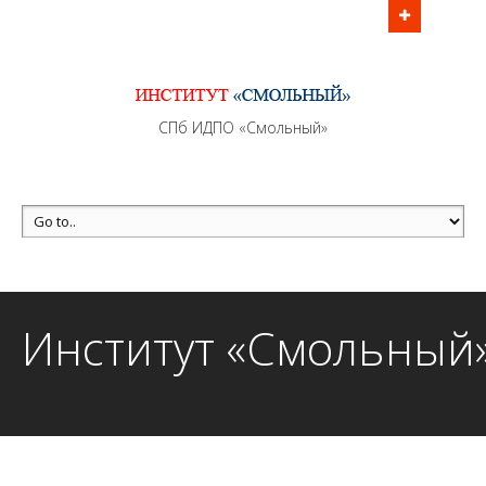
Информационно - методическое сопровождение
образовательного процесса осуществляется без
перерывов в рабочие дни с 9:00 до 21:00 МСК
MAX +7 (981) 190-30-30
СПб ИДПО «Смольный»
mail@institutsmolnyj.ru
Институт «Смольный