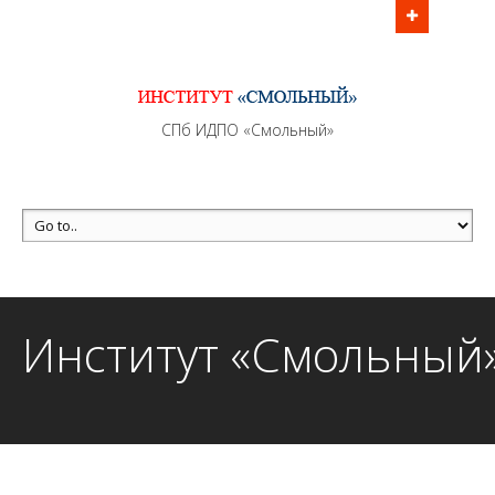
Информационно - методическое сопровождение
образовательного процесса осуществляется без
перерывов в рабочие дни с 9:00 до 21:00 МСК
MAX +7 (981) 190-30-30
СПб ИДПО «Смольный»
mail@institutsmolnyj.ru
Институт «Смольный