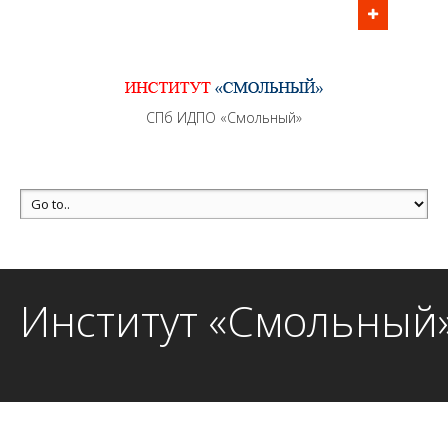
Информационно - методическое сопровождение
образовательного процесса осуществляется без
перерывов в рабочие дни с 9:00 до 21:00 МСК
MAX +7 (981) 190-30-30
СПб ИДПО «Смольный»
mail@institutsmolnyj.ru
Институт «Смольный