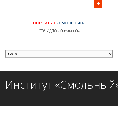
Информационно - методическое сопровождение
образовательного процесса осуществляется без
перерывов в рабочие дни с 9:00 до 21:00 МСК
MAX +7 (981) 190-30-30
СПб ИДПО «Смольный»
mail@institutsmolnyj.ru
Институт «Смольный