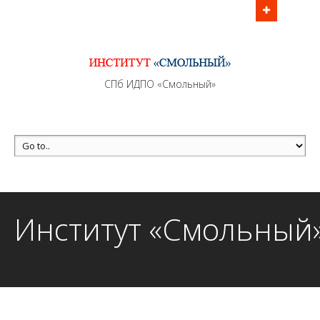
Информационно - методическое сопровождение
образовательного процесса осуществляется без
перерывов в рабочие дни с 9:00 до 21:00 МСК
MAX +7 (981) 190-30-30
СПб ИДПО «Смольный»
mail@institutsmolnyj.ru
Институт «Смольный