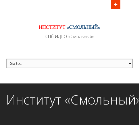
Информационно - методическое сопровождение
образовательного процесса осуществляется без
перерывов в рабочие дни с 9:00 до 21:00 МСК
MAX +7 (981) 190-30-30
СПб ИДПО «Смольный»
mail@institutsmolnyj.ru
Институт «Смольный