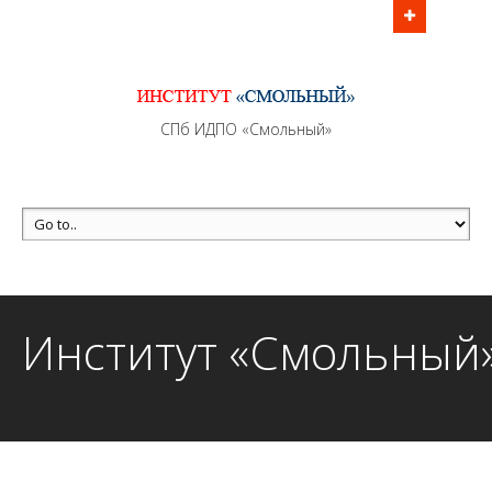
Информационно - методическое сопровождение
образовательного процесса осуществляется без
перерывов в рабочие дни с 9:00 до 21:00 МСК
MAX +7 (981) 190-30-30
СПб ИДПО «Смольный»
mail@institutsmolnyj.ru
Институт «Смольный