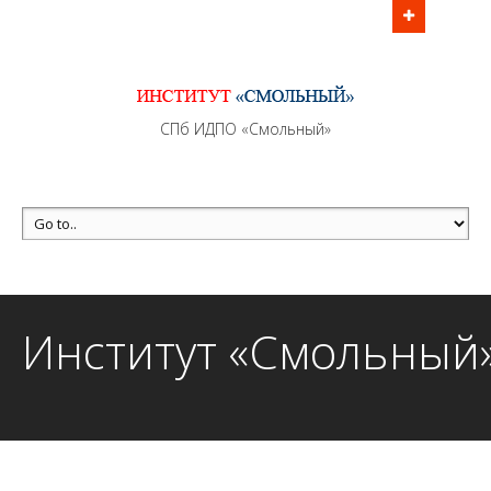
Информационно - методическое сопровождение
образовательного процесса осуществляется без
перерывов в рабочие дни с 9:00 до 21:00 МСК
MAX +7 (981) 190-30-30
СПб ИДПО «Смольный»
mail@institutsmolnyj.ru
Институт «Смольный