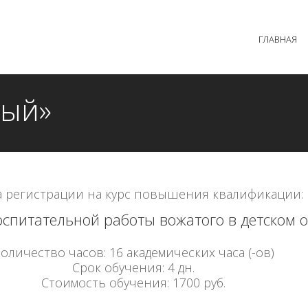
 образовательного процесса осуществляется без перерыв
ГЛАВНАЯ
MAX +7 (981) 190-30-30
mail@institutsmolnyj.ru
ный»
 регистрации на курс повышения квалификации:
спитательной работы вожатого в детском 
оличество часов: 16 академических часа (-ов)
Срок обучения: 4 дн.
Стоимость обучения: 1700 руб.