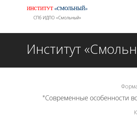
Информационно - методическое сопровождение
СПб ИДПО «Смольный»
Институт «Смоль
Форма
"Современные особенности во
К