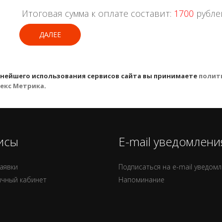
Итоговая сумма к оплате составит:
1700
рубле
ДАЛЕЕ
ьнейшего использования сервисов сайта вы принимаете
полит
екс Метрика
.
исы
E-mail уведомлени
аявки
Подписаться на e-mail уведом
ичный кабинет
Напоминание