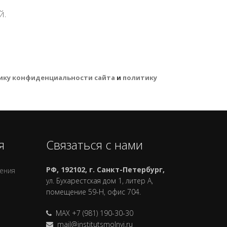
й.
ику конфиденциальности сайта
и
политику
я
Связаться с нами
РФ, 192102, г. Санкт-Петербург,
ления
ул. Бухарестская дом 1, литер А,
помещение 59-Н, офис 704.
MAX +7 (981) 190-30-30
mail@institutsmolnyj.ru