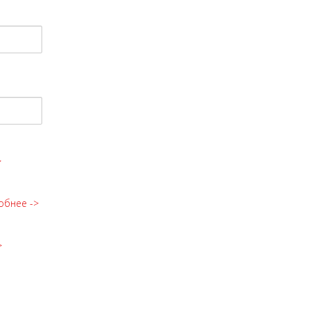
>
обнее ->
>