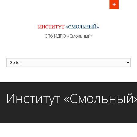
Информационно - методическое сопровождение
образовательного процесса осуществляется без
перерывов в рабочие дни с 9:00 до 21:00 МСК
MAX +7 (981) 190-30-30
СПб ИДПО «Смольный»
mail@institutsmolnyj.ru
Институт «Смольный