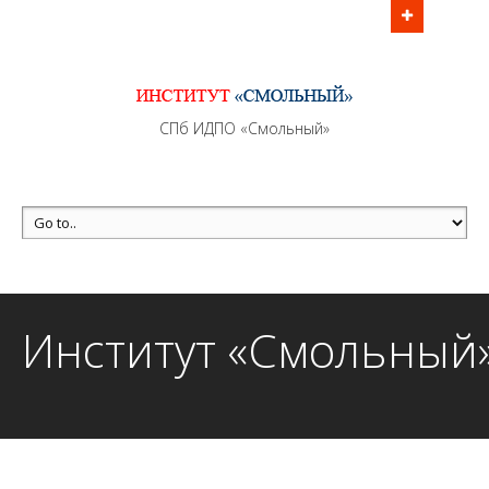
Информационно - методическое сопровождение
образовательного процесса осуществляется без
перерывов в рабочие дни с 9:00 до 21:00 МСК
MAX +7 (981) 190-30-30
СПб ИДПО «Смольный»
mail@institutsmolnyj.ru
Институт «Смольный