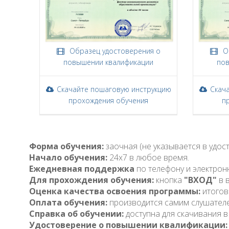
Образец удостоверения о
Об
повышении квалификации
пов
Скачайте пошаговую инструкцию
Скач
прохождения обучения
п
Форма обучения:
заочная (не указывается в удо
Начало обучения:
24x7 в любое время.
Ежедневная поддержка
по телефону и электрон
Для прохождения обучения:
кнопка
"ВХОД"
в 
Оценка качества освоения программы:
итогов
Оплата обучения:
производится самим слушател
Справка об обучении:
доступна для скачивания в
Удостоверение о повышении квалификации: