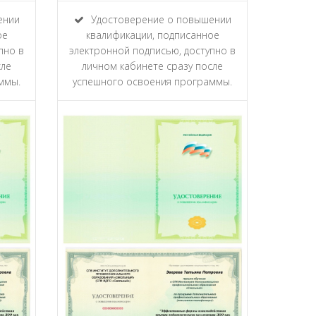
ении
Удостоверение о повышении
ое
квалификации, подписанное
пно в
электронной подписью, доступно в
сле
личном кабинете сразу после
ммы.
успешного освоения программы.