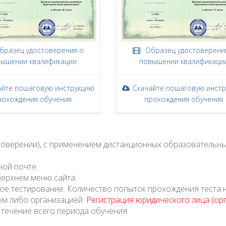
разец удостоверения о
Образец удостоверени
ышении квалификации
повышении квалификаци
айте пошаговую инструкцию
Скачайте пошаговую инст
рохождения обучения
прохождения обучения
стоверении), с применением дистанционных образовательны
ной почте.
верхнем меню сайта.
ое тестирование. Количество попыток прохождения теста 
ем либо организацией.
Регистрация юридического лица (ор
 течение всего периода обучения.