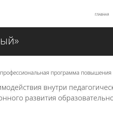
 образовательного процесса осуществляется без перерыв
ГЛАВНАЯ
MAX +7 (981) 190-30-30
mail@institutsmolnyj.ru
ный»
 профессиональная программа повышения
модействия внутри педагогическ
онного развития образовательно