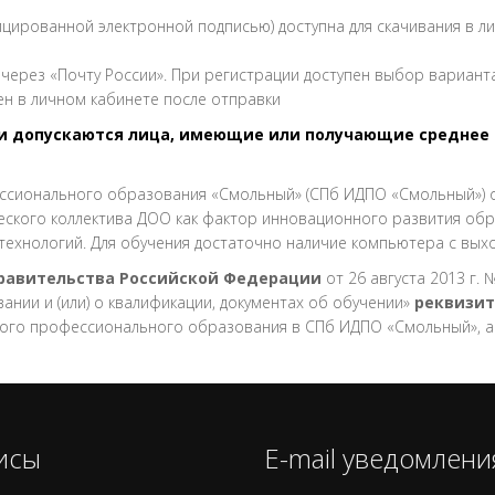
цированной электронной подписью) доступна для скачивания в л
через «Почту России». При регистрации доступен выбор вариант
ен в личном кабинете после отправки
допускаются лица, имеющие или получающие среднее 
ссионального образования «Смольный» (СПб ИДПО «Смольный») 
ского коллектива ДОО как фактор инновационного развития обр
 технологий. Для обучения достаточно наличие компьютера с вы
Правительства Российской Федерации
от 26 августа 2013 г
нии и (или) о квалификации, документах об обучении»
реквизит
ого профессионального образования в СПб ИДПО «Смольный», 
исы
E-mail уведомлени