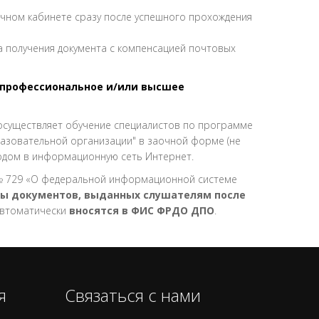
ичном кабинете сразу после успешного прохождения
а получения документа с компенсацией почтовых
профессиональное и/или высшее
осуществляет обучение специалистов по программе
азовательной организации" в заочной форме (не
ходом в информационную сеть Интернет.
. № 729 «О федеральной информационной системе
ы документов, выданных слушателям после
автоматически
вносятся в ФИС ФРДО ДПО
.
я
Связаться с нами