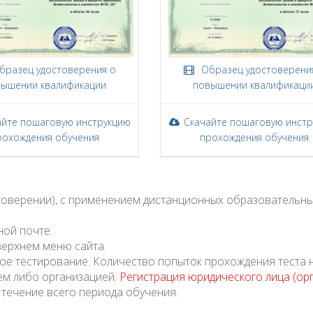
разец удостоверения о
Образец удостоверени
ышении квалификации
повышении квалификаци
айте пошаговую инструкцию
Скачайте пошаговую инст
рохождения обучения
прохождения обучения
стоверении), с применением дистанционных образовательны
ной почте.
верхнем меню сайта.
ое тестирование. Количество попыток прохождения теста 
ем либо организацией.
Регистрация юридического лица (ор
 течение всего периода обучения.