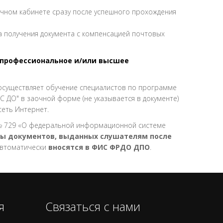
ичном кабинете сразу после успешного прохождения
а получения документа с компенсацией почтовых
профессиональное и/или высшее
осуществляет обучение специалистов по программе
 ДО" в заочной форме (не указывается в документе)
еть Интернет.
. № 729 «О федеральной информационной системе
ы документов, выданных слушателям после
автоматически
вносятся в ФИС ФРДО ДПО
.
я
Связаться с нами