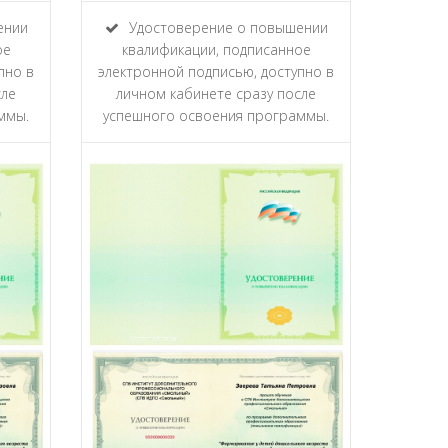
ении
Удостоверение о повышении
ое
квалификации, подписанное
пно в
электронной подписью, доступно в
сле
личном кабинете сразу после
ммы.
успешного освоения программы.