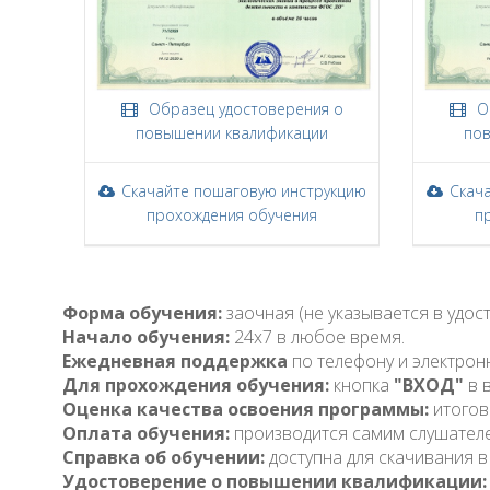
Образец удостоверения о
Об
повышении квалификации
пов
Скачайте пошаговую инструкцию
Скач
прохождения обучения
п
Форма обучения:
заочная (не указывается в удо
Начало обучения:
24x7 в любое время.
Ежедневная поддержка
по телефону и электрон
Для прохождения обучения:
кнопка
"ВХОД"
в 
Оценка качества освоения программы:
итогов
Оплата обучения:
производится самим слушател
Справка об обучении:
доступна для скачивания в
Удостоверение о повышении квалификации: