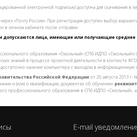
цированной электронной подписью) доступна для скачивания в л
через «Почту России». При регистрации доступен выбор вариант
ен в личном кабинете после отправки
допускаются лица, имеющие или получающие среднее 
ссионального образования «Смольный» (СПб ИДПО «Смольный») 
ких знаний в процессе проектной деятельности в контексте ФГОС
я достаточно наличие компьютера с выходом в информационную с
Правительства Российской Федерации
от 26 августа 2013 г
нии и (или) о квалификации, документах об обучении»
реквизит
ого профессионального образования в СПб ИДПО «Смольный», 
исы
E-mail уведомлени