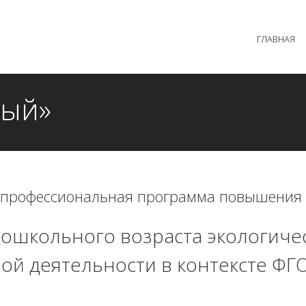
 образовательного процесса осуществляется без перерыв
ГЛАВНАЯ
MAX +7 (981) 190-30-30
mail@institutsmolnyj.ru
ный»
 профессиональная программа повышения
дошкольного возраста экологичес
ой деятельности в контексте ФГ