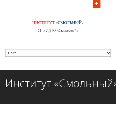
Информационно - методическое сопровождение
образовательного процесса осуществляется без
перерывов в рабочие дни с 9:00 до 21:00 МСК
MAX +7 (981) 190-30-30
СПб ИДПО «Смольный»
mail@institutsmolnyj.ru
Институт «Смольный