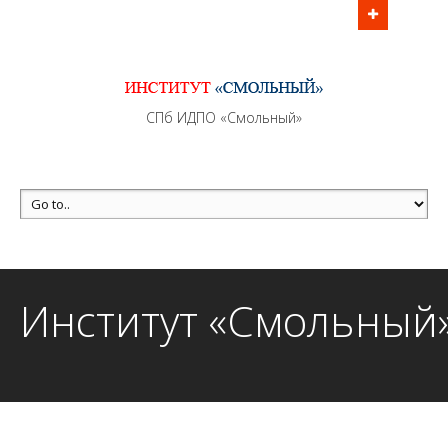
Информационно - методическое сопровождение
образовательного процесса осуществляется без
перерывов в рабочие дни с 9:00 до 21:00 МСК
MAX +7 (981) 190-30-30
СПб ИДПО «Смольный»
mail@institutsmolnyj.ru
Институт «Смольный