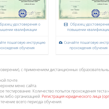
разец удостоверения о
Образец удостоверени
ышении квалификации
повышении квалификаци
айте пошаговую инструкцию
Скачайте пошаговую инст
рохождения обучения
прохождения обучения
стоверении), с применением дистанционных образовательны
ной почте.
верхнем меню сайта.
ое тестирование. Количество попыток прохождения теста 
ем либо организацией.
Регистрация юридического лица (ор
 течение всего периода обучения.