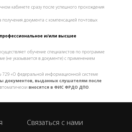
ичном кабинете сразу после успешного прохождения
а получения документа с компенсацией почтовых
профессиональное и/или высшее
осуществляет обучение специалистов по программе
е (не указывается в документе) с применением
. № 729 «О федеральной информационной системе
ы документов, выданных слушателям после
автоматически
вносятся в ФИС ФРДО ДПО
.
я
Связаться с нами