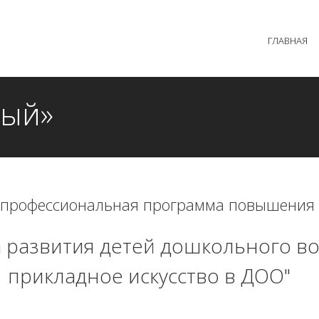
 образовательного процесса осуществляется без перерыв
ГЛАВНАЯ
MAX +7 (981) 190-30-30
mail@institutsmolnyj.ru
ный»
 профессиональная программа повышения
 развития детей дошкольного во
прикладное искусство в ДОО"