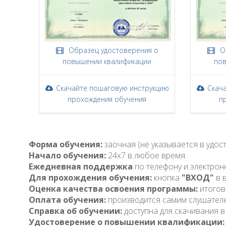
Образец удостоверения о
Об
повышении квалификации
пов
Скачайте пошаговую инструкцию
Скач
прохождения обучения
п
Форма обучения:
заочная (не указывается в удо
Начало обучения:
24x7 в любое время.
Ежедневная поддержка
по телефону и электрон
Для прохождения обучения:
кнопка
"ВХОД"
в 
Оценка качества освоения программы:
итогов
Оплата обучения:
производится самим слушател
Справка об обучении:
доступна для скачивания в
Удостоверение о повышении квалификации: