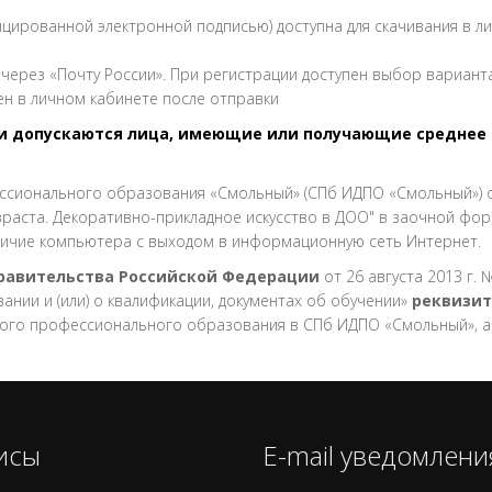
цированной электронной подписью) доступна для скачивания в л
через «Почту России». При регистрации доступен выбор вариант
ен в личном кабинете после отправки
допускаются лица, имеющие или получающие среднее 
ссионального образования «Смольный» (СПб ИДПО «Смольный») 
раста. Декоративно-прикладное искусство в ДОО" в заочной форм
аличие компьютера с выходом в информационную сеть Интернет.
Правительства Российской Федерации
от 26 августа 2013 г
нии и (или) о квалификации, документах об обучении»
реквизит
ого профессионального образования в СПб ИДПО «Смольный», 
исы
E-mail уведомлени