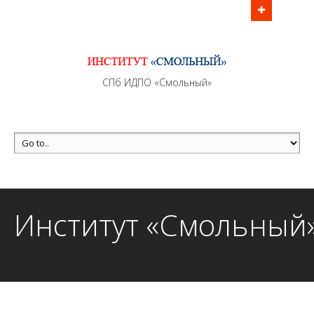
Информационно - методическое сопровождение
образовательного процесса осуществляется без
перерывов в рабочие дни с 9:00 до 21:00 МСК
MAX +7 (981) 190-30-30
СПб ИДПО «Смольный»
mail@institutsmolnyj.ru
Институт «Смольный