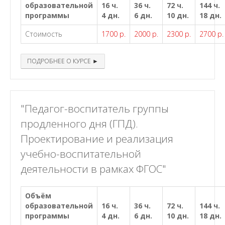
образовательной
16 ч.
36 ч.
72 ч.
144 ч.
программы
4 дн.
6 дн.
10 дн.
18 дн.
Стоимость
1700 р.
2000 р.
2300 р.
2700 р.
ПОДРОБНЕЕ О КУРСЕ ►
"Педагог-воспитатель группы
продленного дня (ГПД).
Проектирование и реализация
учебно-воспитательной
деятельности в рамках ФГОС"
Объём
образовательной
16 ч.
36 ч.
72 ч.
144 ч.
программы
4 дн.
6 дн.
10 дн.
18 дн.