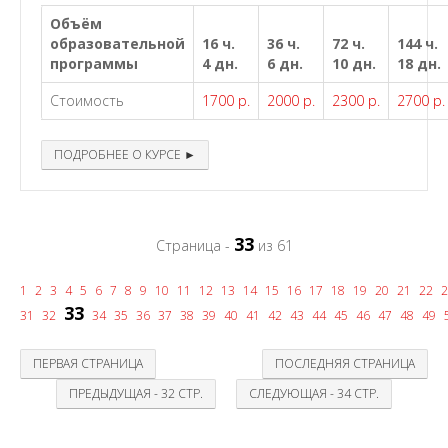
Объём
образовательной
16 ч.
36 ч.
72 ч.
144 ч.
программы
4 дн.
6 дн.
10 дн.
18 дн.
Стоимость
1700 р.
2000 р.
2300 р.
2700 р.
ПОДРОБНЕЕ О КУРСЕ ►
33
Страница -
из 61
1
2
3
4
5
6
7
8
9
10
11
12
13
14
15
16
17
18
19
20
21
22
2
33
31
32
34
35
36
37
38
39
40
41
42
43
44
45
46
47
48
49
ПЕРВАЯ СТРАНИЦА
ПОСЛЕДНЯЯ СТРАНИЦА
ПРЕДЫДУЩАЯ - 32 СТР.
СЛЕДУЮЩАЯ - 34 СТР.