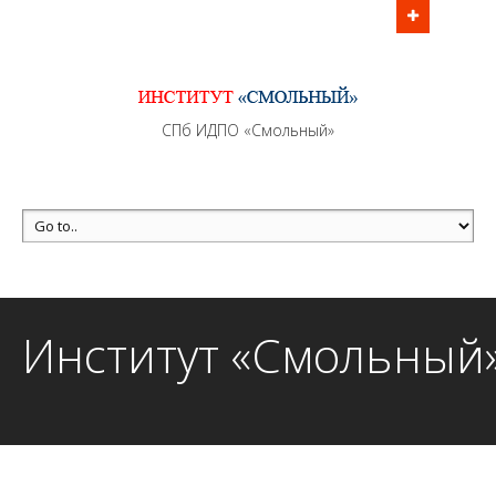
Информационно - методическое сопровождение
образовательного процесса осуществляется без
перерывов в рабочие дни с 9:00 до 21:00 МСК
MAX +7 (981) 190-30-30
СПб ИДПО «Смольный»
mail@institutsmolnyj.ru
Институт «Смольный