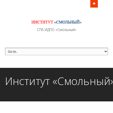
Информационно - методическое сопровождение
образовательного процесса осуществляется без
перерывов в рабочие дни с 9:00 до 21:00 МСК
MAX +7 (981) 190-30-30
СПб ИДПО «Смольный»
mail@institutsmolnyj.ru
Институт «Смольный