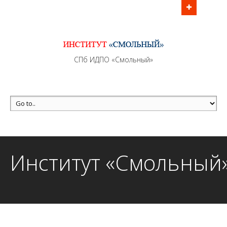
Информационно - методическое сопровождение
образовательного процесса осуществляется без
перерывов в рабочие дни с 9:00 до 21:00 МСК
MAX +7 (981) 190-30-30
СПб ИДПО «Смольный»
mail@institutsmolnyj.ru
Институт «Смольный