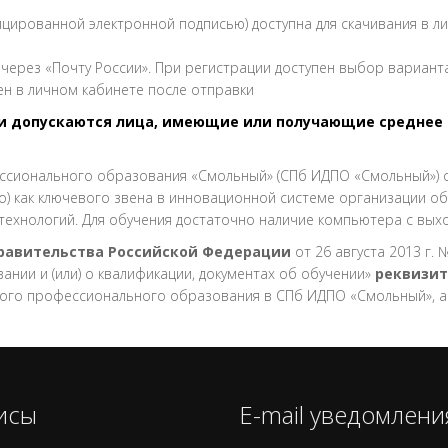
цированной электронной подписью) доступна для скачивания в л
через «Почту России». При регистрации доступен выбор вариант
ен в личном кабинете после отправки
допускаются лица, имеющие или получающие среднее 
ссионального образования «Смольный» (СПб ИДПО «Смольный») 
о) как ключевого звена в инновационной системе организации о
 технологий. Для обучения достаточно наличие компьютера с вы
Правительства Российской Федерации
от 26 августа 2013 г
нии и (или) о квалификации, документах об обучении»
реквизит
ого профессионального образования в СПб ИДПО «Смольный», 
исы
E-mail уведомлени