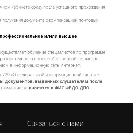
ичном кабинете сразу после успешного прохождения
а получения документа с компенсацией почтовых
профессиональное и/или высшее
осуществляет обучение специалистов по программе
бразовательного процесса" в заочной форме (не
ходом в информационную сеть Интернет.
. № 729 «О федеральной информационной системе
ы документов, выданных слушателям после
автоматически
вносятся в ФИС ФРДО ДПО
.
я
Связаться с нами