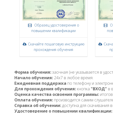
Образец удостоверения о
Об
повышении квалификации
пов
Скачайте пошаговую инструкцию
Скач
прохождения обучения
п
Форма обучения:
заочная (не указывается в удо
Начало обучения:
24x7 в любое время.
Ежедневная поддержка
по телефону и электрон
Для прохождения обучения:
кнопка
"ВХОД"
в 
Оценка качества освоения программы:
итогов
Оплата обучения:
производится самим слушател
Справка об обучении:
доступна для скачивания в
Удостоверение о повышении квалификации: