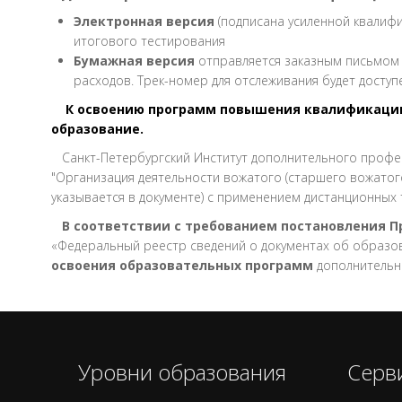
Электронная версия
(подписана усиленной квалифи
итогового тестирования
Бумажная версия
отправляется заказным письмом 
расходов. Трек-номер для отслеживания будет доступ
К освоению программ повышения квалификации 
образование.
Санкт-Петербургский Институт дополнительного профе
"Организация деятельности вожатого (старшего вожатог
указывается в документе) с применением дистанционных
В соответствии с требованием постановления 
«Федеральный реестр сведений о документах об образова
освоения образовательных программ
дополнительн
Уровни образования
Серв