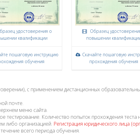
разец удостоверения о
Образец удостоверени
ышении квалификации
повышении квалификаци
айте пошаговую инструкцию
Скачайте пошаговую инст
рохождения обучения
прохождения обучения
стоверении), с применением дистанционных образовательны
ной почте.
верхнем меню сайта.
ое тестирование. Количество попыток прохождения теста 
ем либо организацией.
Регистрация юридического лица (ор
 течение всего периода обучения.