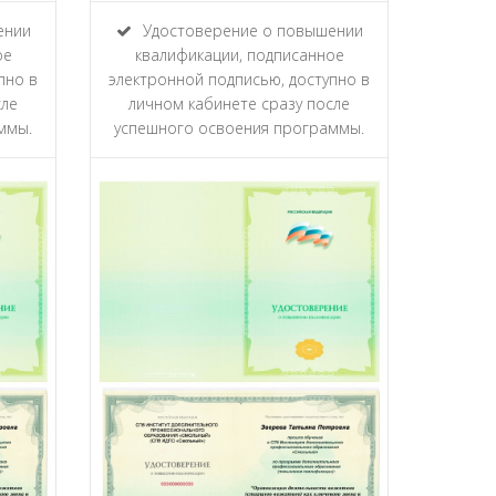
ении
Удостоверение о повышении
ое
квалификации, подписанное
пно в
электронной подписью, доступно в
сле
личном кабинете сразу после
ммы.
успешного освоения программы.