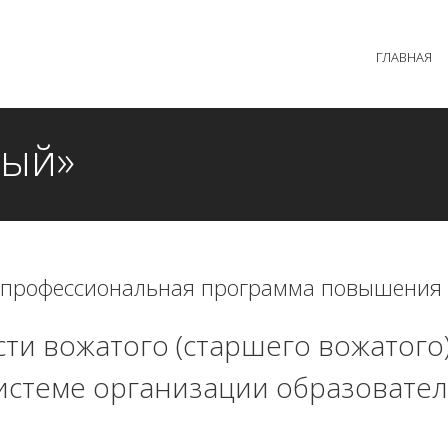
 образовательного процесса осуществляется без перерыв
ГЛАВНАЯ
MAX +7 (981) 190-30-30
mail@institutsmolnyj.ru
ный»
 профессиональная программа повышения
ти вожатого (старшего вожатого)
стеме организации образовател