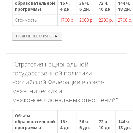
образовательной
16 ч.
36 ч.
72 ч.
144 ч.
программы
4 дн.
6 дн.
10 дн.
18 дн.
Стоимость
1700 р.
2000 р.
2300 р.
2700 р.
ПОДРОБНЕЕ О КУРСЕ ►
"Стратегия национальной
государственной политики
Российской Федерации в сфере
межэтнических и
межконфессиональных отношений"
Объём
образовательной
16 ч.
36 ч.
72 ч.
144 ч.
программы
4 дн.
6 дн.
10 дн.
18 дн.