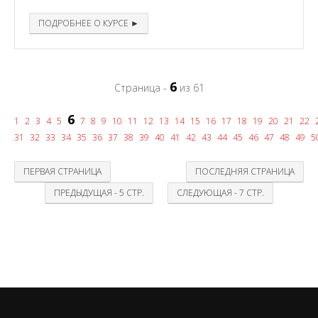
ПОДРОБНЕЕ О КУРСЕ ►
6
Страница -
из 61
6
1
2
3
4
5
7
8
9
10
11
12
13
14
15
16
17
18
19
20
21
22
31
32
33
34
35
36
37
38
39
40
41
42
43
44
45
46
47
48
49
5
ПЕРВАЯ СТРАНИЦА
ПОСЛЕДНЯЯ СТРАНИЦА
ПРЕДЫДУЩАЯ - 5 СТР.
СЛЕДУЮЩАЯ - 7 СТР.