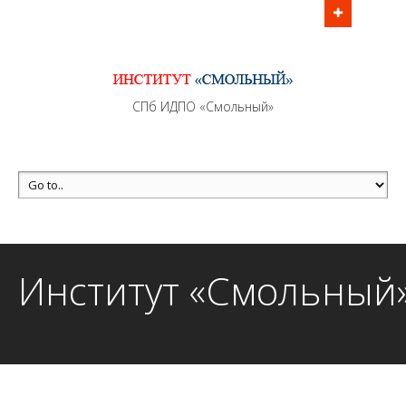
Информационно - методическое сопровождение
образовательного процесса осуществляется без
перерывов в рабочие дни с 9:00 до 21:00 МСК
MAX +7 (981) 190-30-30
СПб ИДПО «Смольный»
mail@institutsmolnyj.ru
Институт «Смольный