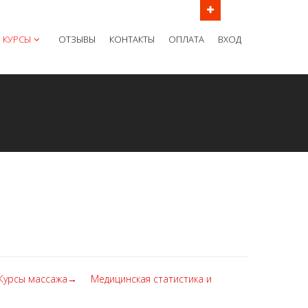
ов в рабочие дни с 9:00 до 21:00 МСК
КУРСЫ
ОТЗЫВЫ
КОНТАКТЫ
ОПЛАТА
ВХОД
Курсы массажа→
Медицинская статистика и