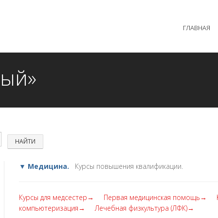
 образовательного процесса осуществляется без перерыв
ГЛАВНАЯ
MAX +7 (981) 190-30-30
mail@institutsmolnyj.ru
ный»
▼ Медицина.
Курсы повышения квалификации.
Курсы для медсестер→
Первая медицинская помощь→
компьютеризация→
Лечебная физкультура (ЛФК)→