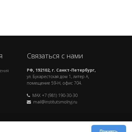
я
Связаться с нами
РФ, 192102, г. Санкт-Петербург,
ления
ул. Бухарестская дом 1, литер А,
помещение 59-Н, офис 704.
MAX +7 (981) 190-30-30
mail@institutsmolnyj.ru
Принять