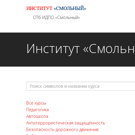
Информационно - методическое сопровождение
СПб ИДПО «Смольный»
Институт «Смоль
Все курсы
Педагогика
Автошкола
Антитеррористическая защищённость
Безопасность дорожного движения