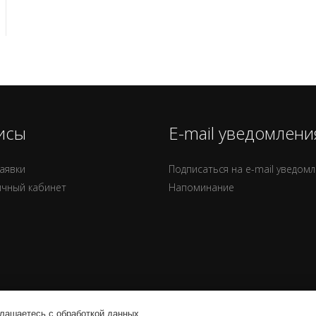
исы
E-mail уведомлени
аявки
Подписаться на e-mail уведом
ичный кабинет
Напоминание
глашаетесь с обработкой данных.