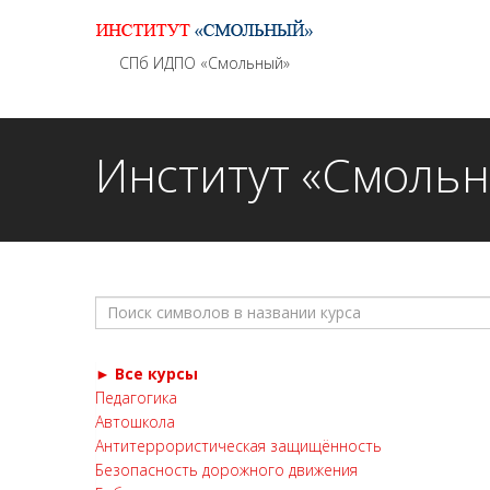
Информационно - методическое сопровождение
СПб ИДПО «Смольный»
Институт «Смоль
► Все курсы
Педагогика
Автошкола
Антитеррористическая защищённость
Безопасность дорожного движения