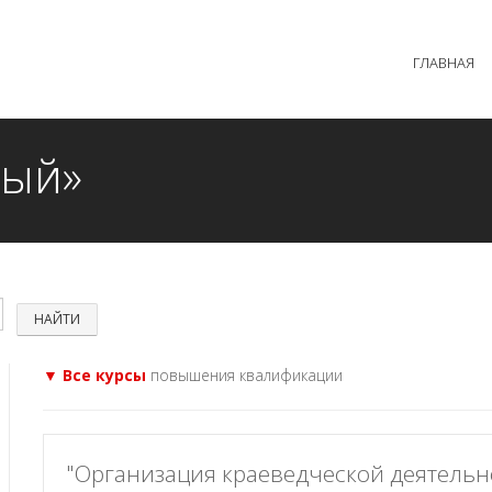
 образовательного процесса осуществляется без перерыв
ГЛАВНАЯ
MAX +7 (981) 190-30-30
mail@institutsmolnyj.ru
ный»
▼ Все курсы
повышения квалификации
"Организация краеведческой деятельн