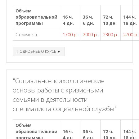
Объём
образовательной
16 ч.
36 ч.
72 ч.
144 ч.
программы
4 дн.
6 дн.
10 дн.
18 дн.
Стоимость
1700 р.
2000 р.
2300 р.
2700 р.
ПОДРОБНЕЕ О КУРСЕ ►
"Социально-психологические
основы работы с кризисными
семьями в деятельности
специалиста социальной службы"
Объём
образовательной
16 ч.
36 ч.
72 ч.
144 ч.
программы
4 дн.
6 дн.
10 дн.
18 дн.