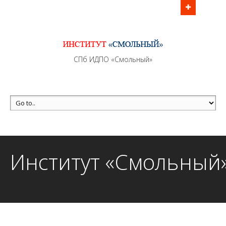
Информационно - методическое сопровождение
образовательного процесса осуществляется без
перерывов в рабочие дни с 9:00 до 21:00 МСК
MAX +7 (981) 190-30-30
СПб ИДПО «Смольный»
mail@institutsmolnyj.ru
Институт «Смольный