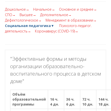
Дошкольное→
Начальное→
Основное и среднее→
СПО→
Высшее→
Дополнительное→
Дефектологическое→
Менеджмент в образовании→
Социальная педагогика▼
Психолого-педагог.
деятельность→
Коронавирус (COVID-19)→
"Эффективные формы и методы
организации образовательно-
воспитательного процесса в детском
доме"
Объём
образовательной
16 ч.
36 ч.
72 ч.
144 ч.
программы
4 дн.
6 дн.
10 дн.
18 дн.