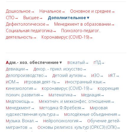
Дошкольное→
Начальное→
Основное и среднее→
СПО→
Высшее→
Дополнительное▼
Дефектологическое→
Менеджмент в образовании→
Социальная педагогика→
Психолого-педагог.
деятельность→
Коронавирус (COVID-19)→
А
дм.- хоз. обеспечение▼
ожатый→
ПД→
В
Г
евиации→
екор. - прикл. искусство→
Д
Д
елопроизводство→
етский аутизм→
ЗО→
КТ→
Д
Д
И
И
ОМ→
гровая деят-ть→
ностранный язык→
И
И
И
инезиология→
оронавирус (COVID-19)→
оррекция
К
К
К
психич. развития→
атематика→
едиация→
М
М
едпомощь→
ежэтнич. и межконфес. отношения→
М
М
енеджмент→
етодика Ф.Фрёбеля→
ировая
М
М
М
художественная культура→
олодёжные объединения→
М
узыка. Вокал.→
ейропсихология→
бучение детей-
М
Н
О
мигрантов →
сновы религиоз. культур (ОРКСЭ) (ОПК)→
О