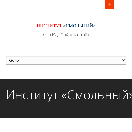
Информационно - методическое сопровождение
образовательного процесса осуществляется без
перерывов в рабочие дни с 9:00 до 21:00 МСК
MAX +7 (981) 190-30-30
СПб ИДПО «Смольный»
mail@institutsmolnyj.ru
Институт «Смольный