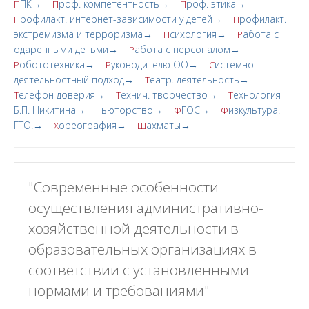
ПК→
роф. компетентность→
роф. этика→
П
П
П
рофилакт. интернет-зависимости у детей→
рофилакт.
П
П
экстремизма и терроризма→
сихология→
абота с
П
Р
одарёнными детьми→
абота с персоналом→
Р
обототехника→
уководителю ОО→
истемно-
Р
Р
С
деятельностный подход→
еатр. деятельность→
Т
елефон доверия→
ехнич. творчество→
ехнология
Т
Т
Т
Б.П. Никитина→
ьюторство→
ГОС→
изкультура.
Т
Ф
Ф
ГТО.→
ореография→
ахматы→
Х
Ш
"Современные особенности
осуществления административно-
хозяйственной деятельности в
образовательных организациях в
соответствии с установленными
нормами и требованиями"