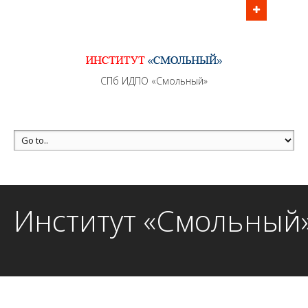
Информационно - методическое сопровождение
образовательного процесса осуществляется без
перерывов в рабочие дни с 9:00 до 21:00 МСК
MAX +7 (981) 190-30-30
СПб ИДПО «Смольный»
mail@institutsmolnyj.ru
Институт «Смольный