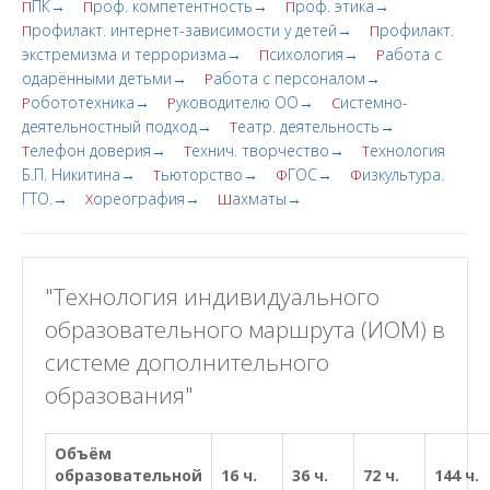
ПК→
роф. компетентность→
роф. этика→
П
П
П
рофилакт. интернет-зависимости у детей→
рофилакт.
П
П
экстремизма и терроризма→
сихология→
абота с
П
Р
одарёнными детьми→
абота с персоналом→
Р
обототехника→
уководителю ОО→
истемно-
Р
Р
С
деятельностный подход→
еатр. деятельность→
Т
елефон доверия→
ехнич. творчество→
ехнология
Т
Т
Т
Б.П. Никитина→
ьюторство→
ГОС→
изкультура.
Т
Ф
Ф
ГТО.→
ореография→
ахматы→
Х
Ш
"Технология индивидуального
образовательного маршрута (ИОМ) в
системе дополнительного
образования"
Объём
образовательной
16 ч.
36 ч.
72 ч.
144 ч.