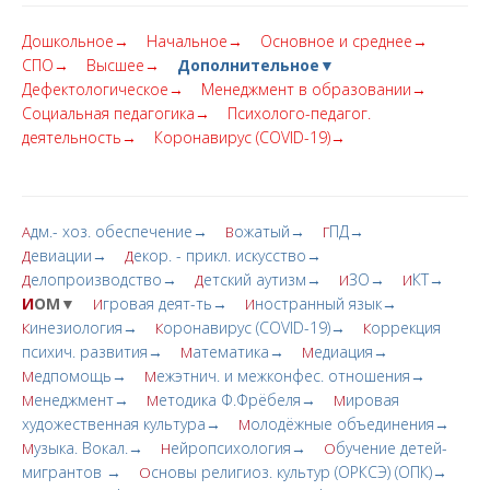
Дошкольное→
Начальное→
Основное и среднее→
СПО→
Высшее→
Дополнительное▼
Дефектологическое→
Менеджмент в образовании→
Социальная педагогика→
Психолого-педагог.
деятельность→
Коронавирус (COVID-19)→
дм.- хоз. обеспечение→
ожатый→
ПД→
А
В
Г
евиации→
екор. - прикл. искусство→
Д
Д
елопроизводство→
етский аутизм→
ЗО→
КТ→
Д
Д
И
И
И
ОМ▼
гровая деят-ть→
ностранный язык→
И
И
инезиология→
оронавирус (COVID-19)→
оррекция
К
К
К
психич. развития→
атематика→
едиация→
М
М
едпомощь→
ежэтнич. и межконфес. отношения→
М
М
енеджмент→
етодика Ф.Фрёбеля→
ировая
М
М
М
художественная культура→
олодёжные объединения→
М
узыка. Вокал.→
ейропсихология→
бучение детей-
М
Н
О
мигрантов →
сновы религиоз. культур (ОРКСЭ) (ОПК)→
О