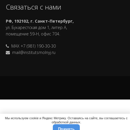
Связаться с нами
РФ, 192102, г. Санкт-Петербург,
ул. Бухарестская дом 1, литер А,
помещение 59-Н, офис 704.
MAX +7 (981) 190-30-30
mail@institutsmolnyj.ru
Мы используем cookie и Яндекс Метрику. Оставаясь на сайте, вы соглашаетесь с
обработкой данных.
Принять