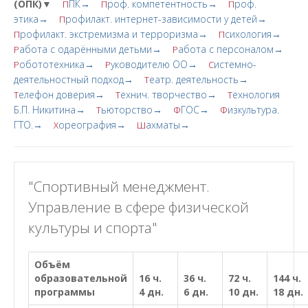
(ОПК)▼
ПК→
роф. компетентность→
роф.
П
П
П
этика→
рофилакт. интернет-зависимости у детей→
П
рофилакт. экстремизма и терроризма→
сихология→
П
П
абота с одарёнными детьми→
абота с персоналом→
Р
Р
обототехника→
уководителю ОО→
истемно-
Р
Р
С
деятельностный подход→
еатр. деятельность→
Т
елефон доверия→
ехнич. творчество→
ехнология
Т
Т
Т
Б.П. Никитина→
ьюторство→
ГОС→
изкультура.
Т
Ф
Ф
ГТО.→
ореография→
ахматы→
Х
Ш
"Спортивный менеджмент.
Управление в сфере физической
культуры и спорта"
Объём
образовательной
16 ч.
36 ч.
72 ч.
144 ч.
программы
4 дн.
6 дн.
10 дн.
18 дн.