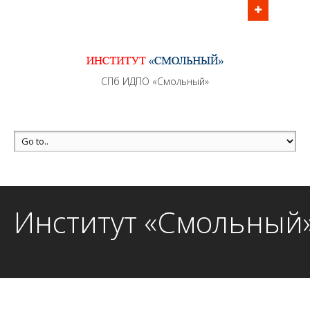
Информационно - методическое сопровождение
образовательного процесса осуществляется без
перерывов в рабочие дни с 9:00 до 21:00 МСК
MAX +7 (981) 190-30-30
СПб ИДПО «Смольный»
mail@institutsmolnyj.ru
Институт «Смольный