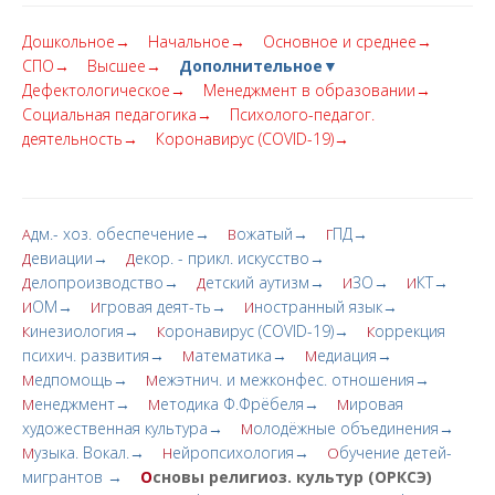
Дошкольное→
Начальное→
Основное и среднее→
СПО→
Высшее→
Дополнительное▼
Дефектологическое→
Менеджмент в образовании→
Социальная педагогика→
Психолого-педагог.
деятельность→
Коронавирус (COVID-19)→
дм.- хоз. обеспечение→
ожатый→
ПД→
А
В
Г
евиации→
екор. - прикл. искусство→
Д
Д
елопроизводство→
етский аутизм→
ЗО→
КТ→
Д
Д
И
И
ОМ→
гровая деят-ть→
ностранный язык→
И
И
И
инезиология→
оронавирус (COVID-19)→
оррекция
К
К
К
психич. развития→
атематика→
едиация→
М
М
едпомощь→
ежэтнич. и межконфес. отношения→
М
М
енеджмент→
етодика Ф.Фрёбеля→
ировая
М
М
М
художественная культура→
олодёжные объединения→
М
узыка. Вокал.→
ейропсихология→
бучение детей-
М
Н
О
мигрантов →
О
сновы религиоз. культур (ОРКСЭ)