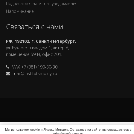
Подписаться на e-mail уведомления
Напоминание
Связаться с нами
РФ, 192102, г. Санкт-Петербург,
ул. Бухарестская дом 1, литер А,
помещение 59-Н, офис 704.
MAX +7 (981) 190-30-30
mail@institutsmolnyj.ru
Мы используем cookie и Яндекс Метрику. Оставаясь на сайте, вы соглашаетесь с
обработкой данных.