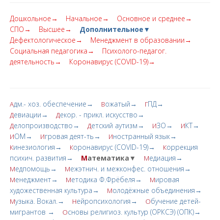
Дошкольное→
Начальное→
Основное и среднее→
СПО→
Высшее→
Дополнительное▼
Дефектологическое→
Менеджмент в образовании→
Социальная педагогика→
Психолого-педагог.
деятельность→
Коронавирус (COVID-19)→
дм.- хоз. обеспечение→
ожатый→
ПД→
А
В
Г
евиации→
екор. - прикл. искусство→
Д
Д
елопроизводство→
етский аутизм→
ЗО→
КТ→
Д
Д
И
И
ОМ→
гровая деят-ть→
ностранный язык→
И
И
И
инезиология→
оронавирус (COVID-19)→
оррекция
К
К
К
психич. развития→
М
атематика▼
едиация→
М
едпомощь→
ежэтнич. и межконфес. отношения→
М
М
енеджмент→
етодика Ф.Фрёбеля→
ировая
М
М
М
художественная культура→
олодёжные объединения→
М
узыка. Вокал.→
ейропсихология→
бучение детей-
М
Н
О
мигрантов →
сновы религиоз. культур (ОРКСЭ) (ОПК)→
О