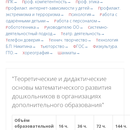
ПК→
роф. компетентность→
роф. этика→
П
П
П
рофилакт. интернет-зависимости у детей→
рофилакт.
П
П
экстремизма и терроризма→
сихология→
абота с
П
Р
одарёнными детьми→
абота с персоналом→
Р
обототехника→
уководителю ОО→
истемно-
Р
Р
С
деятельностный подход→
еатр. деятельность→
Т
елефон доверия→
ехнич. творчество→
ехнология
Т
Т
Т
Б.П. Никитина→
ьюторство→
ГОС→
изкультура.
Т
Ф
Ф
ГТО.→
ореография→
ахматы→
Х
Ш
"Теоретические и дидактические
основы математического развития
дошкольников в организациях
дополнительного образования"
Объём
образовательной
16 ч.
36 ч.
72 ч.
144 ч.