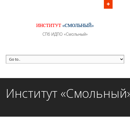
Информационно - методическое сопровождение
образовательного процесса осуществляется без
перерывов в рабочие дни с 9:00 до 21:00 МСК
MAX +7 (981) 190-30-30
СПб ИДПО «Смольный»
mail@institutsmolnyj.ru
Институт «Смольный