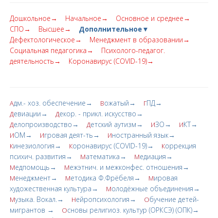
Дошкольное→
Начальное→
Основное и среднее→
СПО→
Высшее→
Дополнительное▼
Дефектологическое→
Менеджмент в образовании→
Социальная педагогика→
Психолого-педагог.
деятельность→
Коронавирус (COVID-19)→
дм.- хоз. обеспечение→
ожатый→
ПД→
А
В
Г
евиации→
екор. - прикл. искусство→
Д
Д
елопроизводство→
етский аутизм→
ЗО→
КТ→
Д
Д
И
И
ОМ→
гровая деят-ть→
ностранный язык→
И
И
И
инезиология→
оронавирус (COVID-19)→
оррекция
К
К
К
психич. развития→
атематика→
едиация→
М
М
едпомощь→
ежэтнич. и межконфес. отношения→
М
М
енеджмент→
етодика Ф.Фрёбеля→
ировая
М
М
М
художественная культура→
олодёжные объединения→
М
узыка. Вокал.→
ейропсихология→
бучение детей-
М
Н
О
мигрантов →
сновы религиоз. культур (ОРКСЭ) (ОПК)→
О