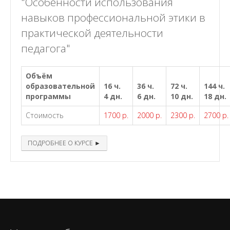
"Особенности использования
навыков профессиональной этики в
практической деятельности
педагога"
Объём
образовательной
16 ч.
36 ч.
72 ч.
144 ч.
программы
4 дн.
6 дн.
10 дн.
18 дн.
Стоимость
1700 р.
2000 р.
2300 р.
2700 р.
ПОДРОБНЕЕ О КУРСЕ ►