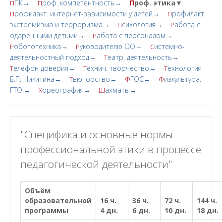
ПК→
роф. компетентность→
П
роф. этика▼
П
П
рофилакт. интернет-зависимости у детей→
рофилакт.
П
П
экстремизма и терроризма→
сихология→
абота с
П
Р
одарёнными детьми→
абота с персоналом→
Р
обототехника→
уководителю ОО→
истемно-
Р
Р
С
деятельностный подход→
еатр. деятельность→
Т
елефон доверия→
ехнич. творчество→
ехнология
Т
Т
Т
Б.П. Никитина→
ьюторство→
ГОС→
изкультура.
Т
Ф
Ф
ГТО.→
ореография→
ахматы→
Х
Ш
"Специфика и основные нормы
профессиональной этики в процессе
педагогической деятельности"
Объём
образовательной
16 ч.
36 ч.
72 ч.
144 ч.
программы
4 дн.
6 дн.
10 дн.
18 дн.