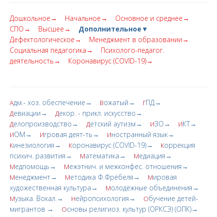
Дошкольное→
Начальное→
Основное и среднее→
СПО→
Высшее→
Дополнительное▼
Дефектологическое→
Менеджмент в образовании→
Социальная педагогика→
Психолого-педагог.
деятельность→
Коронавирус (COVID-19)→
дм.- хоз. обеспечение→
ожатый→
ПД→
А
В
Г
евиации→
екор. - прикл. искусство→
Д
Д
елопроизводство→
етский аутизм→
ЗО→
КТ→
Д
Д
И
И
ОМ→
гровая деят-ть→
ностранный язык→
И
И
И
инезиология→
оронавирус (COVID-19)→
оррекция
К
К
К
психич. развития→
атематика→
едиация→
М
М
едпомощь→
ежэтнич. и межконфес. отношения→
М
М
енеджмент→
етодика Ф.Фрёбеля→
ировая
М
М
М
художественная культура→
олодёжные объединения→
М
узыка. Вокал.→
ейропсихология→
бучение детей-
М
Н
О
мигрантов →
сновы религиоз. культур (ОРКСЭ) (ОПК)→
О