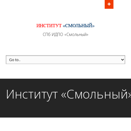
Информационно - методическое сопровождение
образовательного процесса осуществляется без
перерывов в рабочие дни с 9:00 до 21:00 МСК
MAX +7 (981) 190-30-30
СПб ИДПО «Смольный»
mail@institutsmolnyj.ru
Институт «Смольный