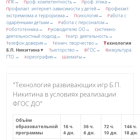
ПК→
роф. компетентность→
роф. этика→
П
П
П
рофилакт. интернет-зависимости у детей→
рофилакт.
П
П
экстремизма и терроризма→
сихология→
абота с
П
Р
одарёнными детьми→
абота с персоналом→
Р
обототехника→
уководителю ОО→
истемно-
Р
Р
С
деятельностный подход→
еатр. деятельность→
Т
елефон доверия→
ехнич. творчество→
Т
ехнология
Т
Т
Б.П. Никитина▼
ьюторство→
ГОС→
изкультура.
Т
Ф
Ф
ГТО.→
ореография→
ахматы→
Х
Ш
"Технология развивающих игр Б.П.
Никитина в условиях реализации
ФГОС ДО"
Объём
образовательной
16 ч.
36 ч.
72 ч.
144 ч.
программы
4 дн.
6 дн.
10 дн.
18 дн.