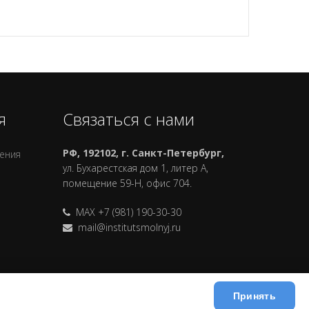
я
Связаться с нами
РФ, 192102, г. Санкт-Петербург,
ления
ул. Бухарестская дом 1, литер А,
помещение 59-Н, офис 704.
MAX +7 (981) 190-30-30
mail@institutsmolnyj.ru
Принять