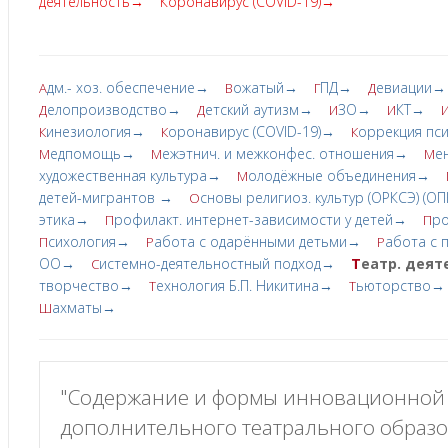
деятельность→
Коронавирус (COVID-19)→
дм.- хоз. обеспечение→
ожатый→
ПД→
евиации→
А
В
Г
Д
елопроизводство→
етский аутизм→
ЗО→
КТ→
Д
Д
И
И
инезиология→
оронавирус (COVID-19)→
оррекция пс
К
К
К
едпомощь→
ежэтнич. и межконфес. отношения→
е
М
М
М
художественная культура→
олодёжные объединения→
М
детей-мигрантов →
сновы религиоз. культур (ОРКСЭ) (О
О
этика→
рофилакт. интернет-зависимости у детей→
ро
П
П
сихология→
абота с одарёнными детьми→
абота с
П
Р
Р
ОО→
истемно-деятельностный подход→
Т
еатр. дея
С
творчество→
ехнология Б.П. Никитина→
ьюторство→
Т
Т
ахматы→
Ш
"Содержание и формы инновационной д
дополнительного театрального образо