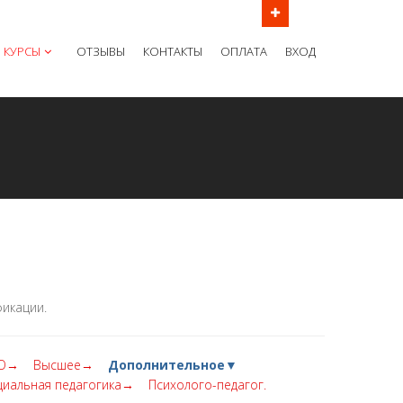
ов в рабочие дни с 9:00 до 21:00 МСК
КУРСЫ
ОТЗЫВЫ
КОНТАКТЫ
ОПЛАТА
ВХОД
икации.
О→
Высшее→
Дополнительное▼
циальная педагогика→
Психолого-педагог.