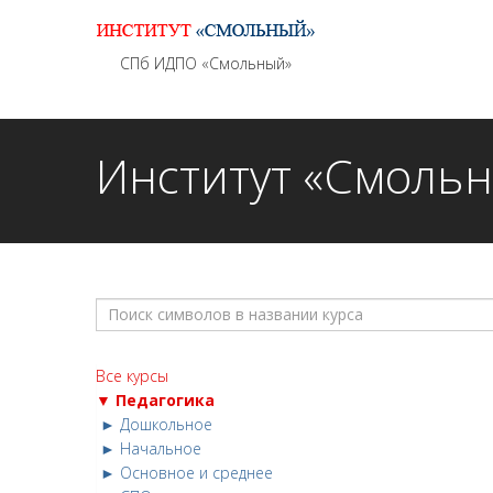
Информационно - методическое сопровождение
СПб ИДПО «Смольный»
Институт «Смоль
Все курсы
▼ Педагогика
► Дошкольное
► Начальное
► Основное и среднее