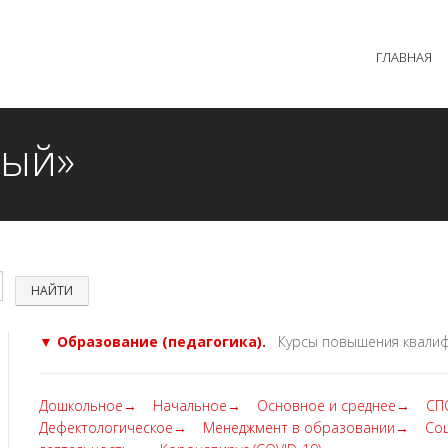
 образовательного процесса осуществляется без перерыв
ГЛАВНАЯ
MAX +7 (981) 190-30-30
mail@institutsmolnyj.ru
ный»
▼ Образование (педагогика).
Курсы повышения квалиф
Дошкольное→
Начальное→
Основное и среднее→
СП
Дефектологическое→
Менеджмент в образовании→
Со