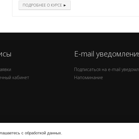
ПОДРОБНЕЕ О КУРСЕ ►
исы
E-mail уведомлени
аявки
Подписаться на e-mail уведом
ичный кабинет
Напоминание
глашаетесь с обработкой данных.