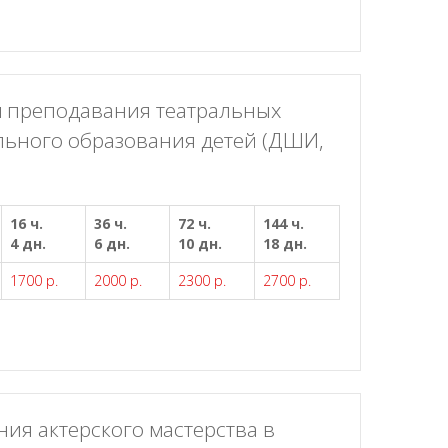
 преподавания театральных
льного образования детей (ДШИ,
16 ч.
36 ч.
72 ч.
144 ч.
4 дн.
6 дн.
10 дн.
18 дн.
1700 р.
2000 р.
2300 р.
2700 р.
я актерского мастерства в