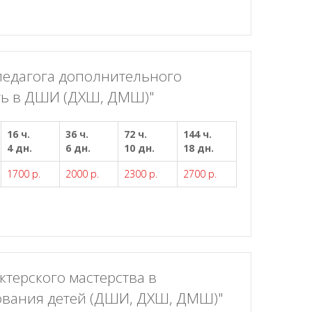
педагога дополнительного
сть в ДШИ (ДХШ, ДМШ)"
16 ч.
36 ч.
72 ч.
144 ч.
4 дн.
6 дн.
10 дн.
18 дн.
1700 р.
2000 р.
2300 р.
2700 р.
терского мастерства в
ования детей (ДШИ, ДХШ, ДМШ)"