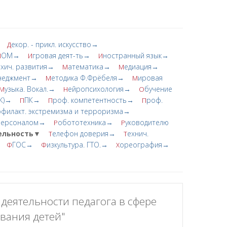
екор. - прикл. искусство→
Д
ОМ→
гровая деят-ть→
ностранный язык→
И
И
И
ихич. развития→
атематика→
едиация→
М
М
неджмент→
етодика Ф.Фрёбеля→
ировая
М
М
узыка. Вокал.→
ейропсихология→
бучение
М
Н
О
ПК)→
ПК→
роф. компетентность→
роф.
П
П
П
филакт. экстремизма и терроризма→
 персоналом→
обототехника→
уководителю
Р
Р
тельность▼
елефон доверия→
ехнич.
Т
Т
ГОС→
изкультура. ГТО.→
ореография→
Ф
Ф
Х
еятельности педагога в сфере
вания детей"