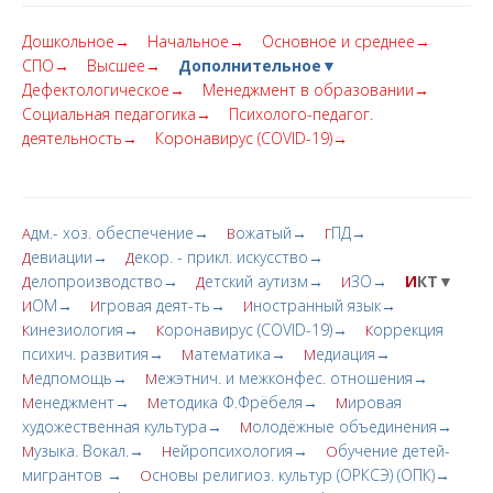
Дошкольное→
Начальное→
Основное и среднее→
СПО→
Высшее→
Дополнительное▼
Дефектологическое→
Менеджмент в образовании→
Социальная педагогика→
Психолого-педагог.
деятельность→
Коронавирус (COVID-19)→
дм.- хоз. обеспечение→
ожатый→
ПД→
А
В
Г
евиации→
екор. - прикл. искусство→
Д
Д
елопроизводство→
етский аутизм→
ЗО→
И
КТ▼
Д
Д
И
ОМ→
гровая деят-ть→
ностранный язык→
И
И
И
инезиология→
оронавирус (COVID-19)→
оррекция
К
К
К
психич. развития→
атематика→
едиация→
М
М
едпомощь→
ежэтнич. и межконфес. отношения→
М
М
енеджмент→
етодика Ф.Фрёбеля→
ировая
М
М
М
художественная культура→
олодёжные объединения→
М
узыка. Вокал.→
ейропсихология→
бучение детей-
М
Н
О
мигрантов →
сновы религиоз. культур (ОРКСЭ) (ОПК)→
О