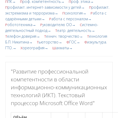
ПК→
роф. компетентность→
роф. этика→
П
П
П
рофилакт. интернет-зависимости у детей→
рофилакт.
П
П
экстремизма и терроризма→
сихология→
абота с
П
Р
одарёнными детьми→
абота с персоналом→
Р
обототехника→
уководителю ОО→
истемно-
Р
Р
С
деятельностный подход→
еатр. деятельность→
Т
елефон доверия→
ехнич. творчество→
ехнология
Т
Т
Т
Б.П. Никитина→
ьюторство→
ГОС→
изкультура.
Т
Ф
Ф
ГТО.→
ореография→
ахматы→
Х
Ш
"Развитие профессиональной
компетентности в области
информационно-коммуникационных
технологий (ИКТ). Текстовый
процессор Microsoft Office Word"
Объём