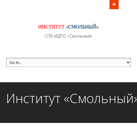
Информационно - методическое сопровождение
образовательного процесса осуществляется без
перерывов в рабочие дни с 9:00 до 21:00 МСК
MAX +7 (981) 190-30-30
СПб ИДПО «Смольный»
mail@institutsmolnyj.ru
Институт «Смольный