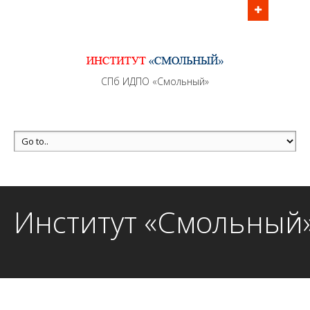
Информационно - методическое сопровождение
образовательного процесса осуществляется без
перерывов в рабочие дни с 9:00 до 21:00 МСК
MAX +7 (981) 190-30-30
СПб ИДПО «Смольный»
mail@institutsmolnyj.ru
Институт «Смольный