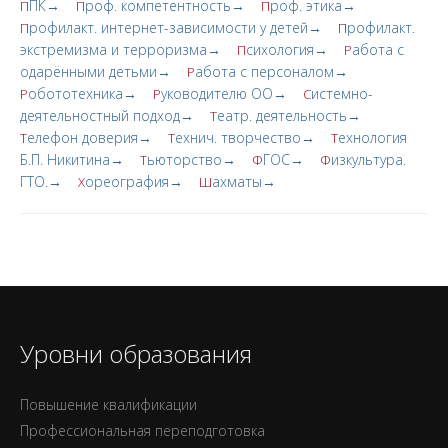
ПК→
роф. компетентность→
роф. этика→
П
П
П
рофилакт. интернет-зависимости у детей→
рофилакт.
П
П
экстремизма и терроризма→
сихология→
абота с
П
Р
одарёнными детьми→
абота с персоналом→
Р
обототехника→
уководителю ОО→
истемно-
Р
Р
С
деятельностный подход→
еатр. деятельность→
Т
елефон доверия→
ехнич. творчество→
ехнология
Т
Т
Т
Б.П. Никитина→
ьюторство→
ГОС→
изкультура.
Т
Ф
Ф
ГТО.→
ореография→
ахматы→
Х
Ш
Уровни образования
Повышение квалификации
Профессиональная переподготовка