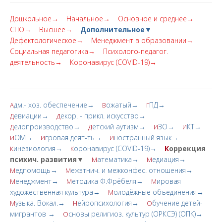
Дошкольное→
Начальное→
Основное и среднее→
СПО→
Высшее→
Дополнительное▼
Дефектологическое→
Менеджмент в образовании→
Социальная педагогика→
Психолого-педагог.
деятельность→
Коронавирус (COVID-19)→
дм.- хоз. обеспечение→
ожатый→
ПД→
А
В
Г
евиации→
екор. - прикл. искусство→
Д
Д
елопроизводство→
етский аутизм→
ЗО→
КТ→
Д
Д
И
И
ОМ→
гровая деят-ть→
ностранный язык→
И
И
И
инезиология→
оронавирус (COVID-19)→
К
оррекция
К
К
психич. развития▼
атематика→
едиация→
М
М
едпомощь→
ежэтнич. и межконфес. отношения→
М
М
енеджмент→
етодика Ф.Фрёбеля→
ировая
М
М
М
художественная культура→
олодёжные объединения→
М
узыка. Вокал.→
ейропсихология→
бучение детей-
М
Н
О
мигрантов →
сновы религиоз. культур (ОРКСЭ) (ОПК)→
О