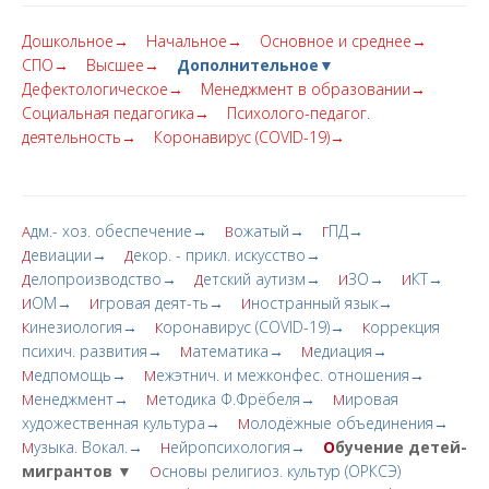
Дошкольное→
Начальное→
Основное и среднее→
СПО→
Высшее→
Дополнительное▼
Дефектологическое→
Менеджмент в образовании→
Социальная педагогика→
Психолого-педагог.
деятельность→
Коронавирус (COVID-19)→
дм.- хоз. обеспечение→
ожатый→
ПД→
А
В
Г
евиации→
екор. - прикл. искусство→
Д
Д
елопроизводство→
етский аутизм→
ЗО→
КТ→
Д
Д
И
И
ОМ→
гровая деят-ть→
ностранный язык→
И
И
И
инезиология→
оронавирус (COVID-19)→
оррекция
К
К
К
психич. развития→
атематика→
едиация→
М
М
едпомощь→
ежэтнич. и межконфес. отношения→
М
М
енеджмент→
етодика Ф.Фрёбеля→
ировая
М
М
М
художественная культура→
олодёжные объединения→
М
узыка. Вокал.→
ейропсихология→
О
бучение детей-
М
Н
мигрантов ▼
сновы религиоз. культур (ОРКСЭ)
О