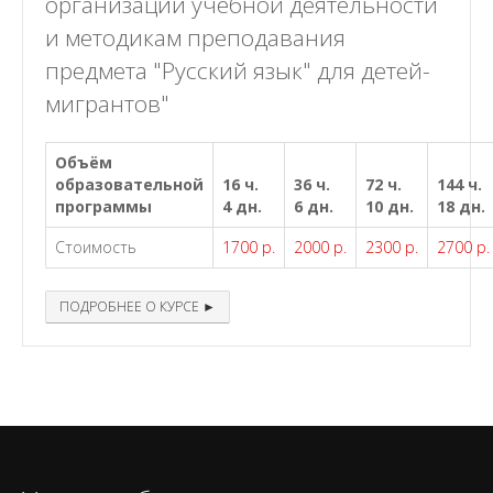
организации учебной деятельности
и методикам преподавания
предмета "Русский язык" для детей-
мигрантов"
Объём
образовательной
16 ч.
36 ч.
72 ч.
144 ч.
программы
4 дн.
6 дн.
10 дн.
18 дн.
Стоимость
1700 р.
2000 р.
2300 р.
2700 р.
ПОДРОБНЕЕ О КУРСЕ ►