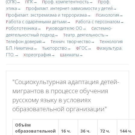
(ОПК)→
ПК→
роф. компетентность→
роф.
П
П
П
этика→
рофилакт. интернет-зависимости у детей→
П
рофилакт. экстремизма и терроризма→
сихология→
П
П
абота с одарёнными детьми→
абота с персоналом→
Р
Р
обототехника→
уководителю ОО→
истемно-
Р
Р
С
деятельностный подход→
еатр. деятельность→
Т
елефон доверия→
ехнич. творчество→
ехнология
Т
Т
Т
Б.П. Никитина→
ьюторство→
ГОС→
изкультура.
Т
Ф
Ф
ГТО.→
ореография→
ахматы→
Х
Ш
"Социокультурная адаптация детей-
мигрантов в процессе обучения
русскому языку в условиях
образовательной организации"
Объём
образовательной
16 ч.
36 ч.
72 ч.
144 ч.