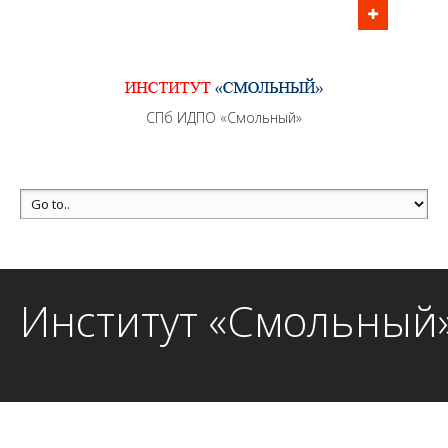
Информационно - методическое сопровождение
образовательного процесса осуществляется без
перерывов в рабочие дни с 9:00 до 21:00 МСК
MAX +7 (981) 190-30-30
СПб ИДПО «Смольный»
mail@institutsmolnyj.ru
Институт «Смольный