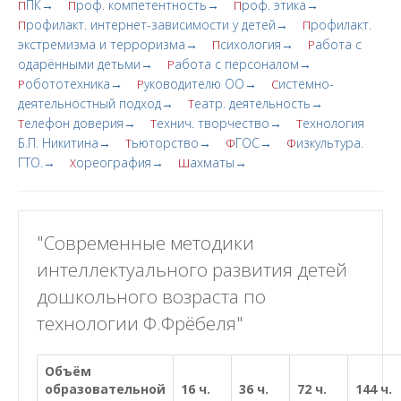
ПК→
роф. компетентность→
роф. этика→
П
П
П
рофилакт. интернет-зависимости у детей→
рофилакт.
П
П
экстремизма и терроризма→
сихология→
абота с
П
Р
одарёнными детьми→
абота с персоналом→
Р
обототехника→
уководителю ОО→
истемно-
Р
Р
С
деятельностный подход→
еатр. деятельность→
Т
елефон доверия→
ехнич. творчество→
ехнология
Т
Т
Т
Б.П. Никитина→
ьюторство→
ГОС→
изкультура.
Т
Ф
Ф
ГТО.→
ореография→
ахматы→
Х
Ш
"Современные методики
интеллектуального развития детей
дошкольного возраста по
технологии Ф.Фрёбеля"
Объём
образовательной
16 ч.
36 ч.
72 ч.
144 ч.