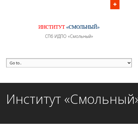
Информационно - методическое сопровождение
образовательного процесса осуществляется без
перерывов в рабочие дни с 9:00 до 21:00 МСК
MAX +7 (981) 190-30-30
СПб ИДПО «Смольный»
mail@institutsmolnyj.ru
Институт «Смольный