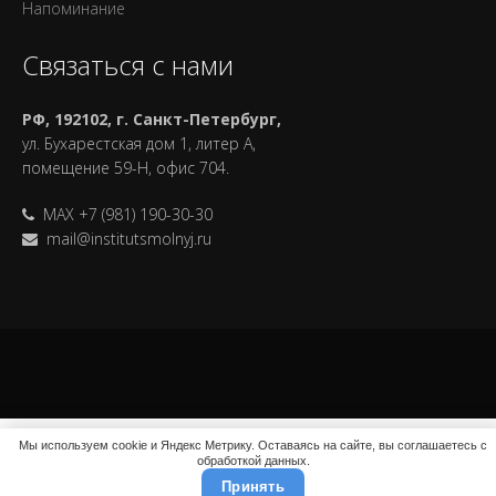
Напоминание
Связаться с нами
РФ, 192102, г. Санкт-Петербург,
ул. Бухарестская дом 1, литер А,
помещение 59-Н, офис 704.
MAX +7 (981) 190-30-30
mail@institutsmolnyj.ru
Мы используем cookie и Яндекс Метрику. Оставаясь на сайте, вы соглашаетесь с
обработкой данных.
Принять