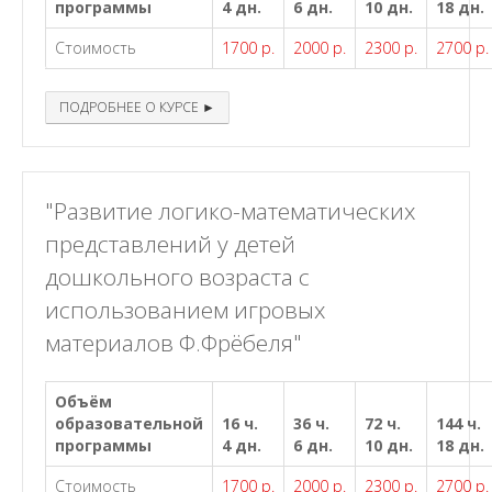
программы
4 дн.
6 дн.
10 дн.
18 дн.
Стоимость
1700 р.
2000 р.
2300 р.
2700 р.
ПОДРОБНЕЕ О КУРСЕ ►
"Развитие логико-математических
представлений у детей
дошкольного возраста с
использованием игровых
материалов Ф.Фрёбеля"
Объём
образовательной
16 ч.
36 ч.
72 ч.
144 ч.
программы
4 дн.
6 дн.
10 дн.
18 дн.
Стоимость
1700 р.
2000 р.
2300 р.
2700 р.