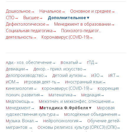
Дошкольное→
Начальное→
Основное и среднее→
СПО→
Высшее→
Дополнительное▼
Дефектологическое→
Менеджмент в образовании→
Социальная педагогика→
Психолого-педагог.
деятельность→
Коронавирус (COVID-19)→
дм.- хоз. обеспечение→
ожатый→
ПД→
А
В
Г
евиации→
екор. - прикл. искусство→
Д
Д
елопроизводство→
етский аутизм→
ЗО→
КТ→
Д
Д
И
И
ОМ→
гровая деят-ть→
ностранный язык→
И
И
И
инезиология→
оронавирус (COVID-19)→
оррекция
К
К
К
психич. развития→
атематика→
едиация→
М
М
едпомощь→
ежэтнич. и межконфес. отношения→
М
М
енеджмент→
М
етодика Ф.Фрёбеля▼
ировая
М
М
художественная культура→
олодёжные объединения→
М
узыка. Вокал.→
ейропсихология→
бучение детей-
М
Н
О
мигрантов →
сновы религиоз. культур (ОРКСЭ) (ОПК)→
О