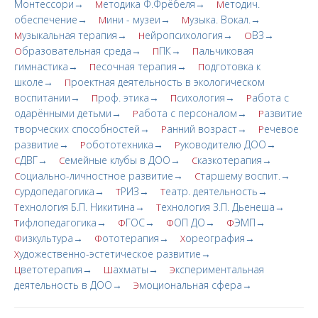
Монтессори→
етодика Ф.Фрёбеля→
етодич.
М
М
обеспечение→
ини - музеи→
узыка. Вокал.→
М
М
узыкальная терапия→
ейропсихология→
ВЗ→
М
Н
О
бразовательная среда→
ПК→
альчиковая
О
П
П
гимнастика→
есочная терапия→
одготовка к
П
П
школе→
роектная деятельность в экологическом
П
воспитании→
роф. этика→
сихология→
абота с
П
П
Р
одарёнными детьми→
абота с персоналом→
азвитие
Р
Р
творческих cпoсобностей→
анний возраст→
ечевое
Р
Р
развитие→
обототехника→
уководителю ДОО→
Р
Р
ДВГ→
емейные клубы в ДОО→
казкотерапия→
С
С
С
оциально-личностное развитие→
таршему воспит.→
С
С
урдопедагогика→
РИЗ→
еатр. деятельность→
С
Т
Т
ехнология Б.П. Никитина→
ехнология З.П. Дьенеша→
Т
Т
ифлопедагогика→
ГОС→
ОП ДО→
ЭМП→
Т
Ф
Ф
Ф
изкультура→
ототерапия→
ореография→
Ф
Ф
Х
удожественно-эстетическое развитие→
Х
ветотерапия→
ахматы→
кспериментальная
Ц
Ш
Э
деятельность в ДОО→
моциональная сфера→
Э