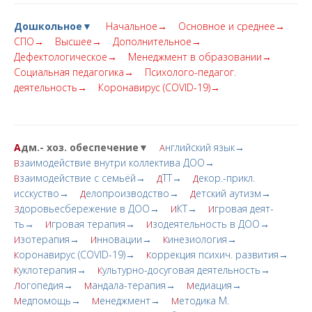
Дошкольное▼
Начальное→
Основное и среднее→
СПО→
Высшее→
Дополнительное→
Дефектологическое→
Менеджмент в образовании→
Социальная педагогика→
Психолого-педагог.
деятельность→
Коронавирус (COVID-19)→
А
дм.- хоз. обеспечение▼
нглийский язык→
А
заимодействие внутри коллектива ДОО→
В
заимодействие с семьёй→
ТТ→
екор.-прикл.
В
Д
Д
исскуство→
елопроизводство→
етский аутизм→
Д
Д
доровьесбережение в ДОО→
КТ→
гровая деят-
З
И
И
ть→
гровая терапия→
зодеятельность в ДОО→
И
И
зотерапия→
нновации→
инезиология→
И
И
К
оронавирус (COVID-19)→
оррекция психич. развития→
К
К
уклотерапия→
ультурно-досуговая деятельность→
К
К
огопедия→
андала-терапия→
едиация→
Л
М
М
едпомощь→
енеджмент→
етодика М.
М
М
М