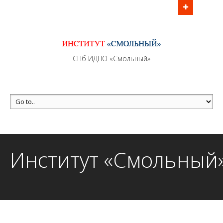
Информационно - методическое сопровождение
образовательного процесса осуществляется без
перерывов в рабочие дни с 9:00 до 21:00 МСК
MAX +7 (981) 190-30-30
СПб ИДПО «Смольный»
mail@institutsmolnyj.ru
Институт «Смольный