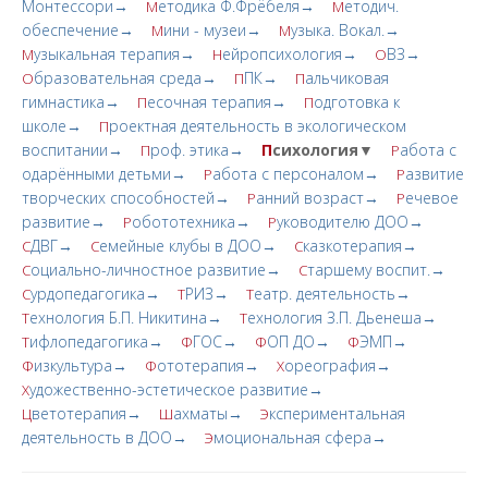
Монтессори→
етодика Ф.Фрёбеля→
етодич.
М
М
обеспечение→
ини - музеи→
узыка. Вокал.→
М
М
узыкальная терапия→
ейропсихология→
ВЗ→
М
Н
О
бразовательная среда→
ПК→
альчиковая
О
П
П
гимнастика→
есочная терапия→
одготовка к
П
П
школе→
роектная деятельность в экологическом
П
воспитании→
роф. этика→
П
сихология▼
абота с
П
Р
одарёнными детьми→
абота с персоналом→
азвитие
Р
Р
творческих cпoсобностей→
анний возраст→
ечевое
Р
Р
развитие→
обототехника→
уководителю ДОО→
Р
Р
ДВГ→
емейные клубы в ДОО→
казкотерапия→
С
С
С
оциально-личностное развитие→
таршему воспит.→
С
С
урдопедагогика→
РИЗ→
еатр. деятельность→
С
Т
Т
ехнология Б.П. Никитина→
ехнология З.П. Дьенеша→
Т
Т
ифлопедагогика→
ГОС→
ОП ДО→
ЭМП→
Т
Ф
Ф
Ф
изкультура→
ототерапия→
ореография→
Ф
Ф
Х
удожественно-эстетическое развитие→
Х
ветотерапия→
ахматы→
кспериментальная
Ц
Ш
Э
деятельность в ДОО→
моциональная сфера→
Э