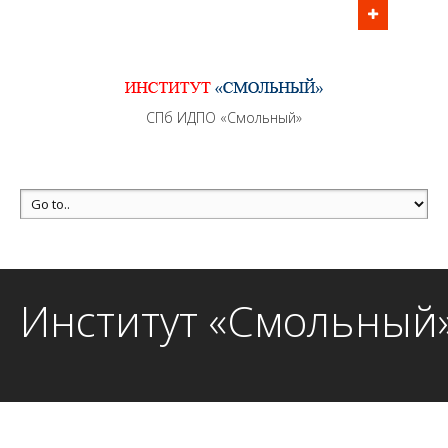
Информационно - методическое сопровождение
образовательного процесса осуществляется без
перерывов в рабочие дни с 9:00 до 21:00 МСК
MAX +7 (981) 190-30-30
СПб ИДПО «Смольный»
mail@institutsmolnyj.ru
Институт «Смольный