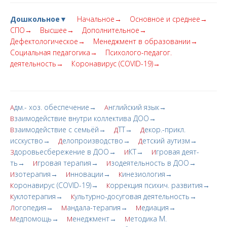
Дошкольное▼
Начальное→
Основное и среднее→
СПО→
Высшее→
Дополнительное→
Дефектологическое→
Менеджмент в образовании→
Социальная педагогика→
Психолого-педагог.
деятельность→
Коронавирус (COVID-19)→
дм.- хоз. обеспечение→
нглийский язык→
А
А
заимодействие внутри коллектива ДОО→
В
заимодействие с семьёй→
ТТ→
екор.-прикл.
В
Д
Д
исскуство→
елопроизводство→
етский аутизм→
Д
Д
доровьесбережение в ДОО→
КТ→
гровая деят-
З
И
И
ть→
гровая терапия→
зодеятельность в ДОО→
И
И
зотерапия→
нновации→
инезиология→
И
И
К
оронавирус (COVID-19)→
оррекция психич. развития→
К
К
уклотерапия→
ультурно-досуговая деятельность→
К
К
огопедия→
андала-терапия→
едиация→
Л
М
М
едпомощь→
енеджмент→
етодика М.
М
М
М