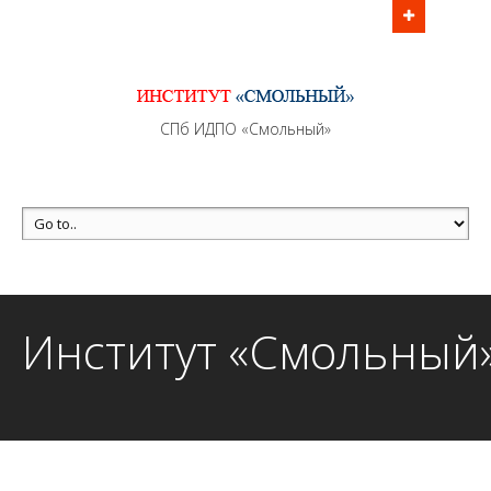
Информационно - методическое сопровождение
образовательного процесса осуществляется без
перерывов в рабочие дни с 9:00 до 21:00 МСК
MAX +7 (981) 190-30-30
СПб ИДПО «Смольный»
mail@institutsmolnyj.ru
Институт «Смольный