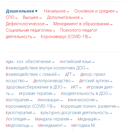
Дошкольное▼
Начальное→
Основное и среднее→
СПО→
Высшее→
Дополнительное→
Дефектологическое→
Менеджмент в образовании→
Социальная педагогика→
Психолого-педагог.
деятельность→
Коронавирус (COVID-19)→
дм.- хоз. обеспечение→
нглийский язык→
А
А
заимодействие внутри коллектива ДОО→
В
заимодействие с семьёй→
ТТ→
екор.-прикл.
В
Д
Д
исскуство→
елопроизводство→
етский аутизм→
Д
Д
доровьесбережение в ДОО→
КТ→
гровая деят-
З
И
И
ть→
гровая терапия→
зодеятельность в ДОО→
И
И
зотерапия→
нновации→
инезиология→
И
И
К
оронавирус (COVID-19)→
оррекция психич. развития→
К
К
уклотерапия→
ультурно-досуговая деятельность→
К
К
огопедия→
андала-терапия→
едиация→
Л
М
М
едпомощь→
енеджмент→
етодика М.
М
М
М