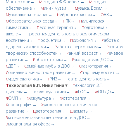
Монтессори→
етодика Ф.Фрёбеля→
етодич.
М
М
обеспечение→
ини - музеи→
узыка. Вокал.→
М
М
узыкальная терапия→
ейропсихология→
ВЗ→
М
Н
О
бразовательная среда→
ПК→
альчиковая
О
П
П
гимнастика→
есочная терапия→
одготовка к
П
П
школе→
роектная деятельность в экологическом
П
воспитании→
роф. этика→
сихология→
абота с
П
П
Р
одарёнными детьми→
абота с персоналом→
азвитие
Р
Р
творческих cпoсобностей→
анний возраст→
ечевое
Р
Р
развитие→
обототехника→
уководителю ДОО→
Р
Р
ДВГ→
емейные клубы в ДОО→
казкотерапия→
С
С
С
оциально-личностное развитие→
таршему воспит.→
С
С
урдопедагогика→
РИЗ→
еатр. деятельность→
С
Т
Т
Т
ехнология Б.П. Никитина▼
ехнология З.П.
Т
Дьенеша→
ифлопедагогика→
ГОС→
ОП ДО→
Т
Ф
Ф
ЭМП→
изкультура→
ототерапия→
Ф
Ф
Ф
ореография→
удожественно-эстетическое
Х
Х
развитие→
ветотерапия→
ахматы→
Ц
Ш
кспериментальная деятельность в ДОО→
Э
моциональная сфера→
Э