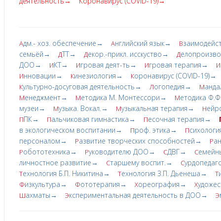
деятельность→
Коронавирус (COVID-19)→
дм.- хоз. обеспечение→
нглийский язык→
заимодейс
А
А
В
семьёй→
ТТ→
екор.-прикл. исскуство→
елопроизв
Д
Д
Д
ДОО→
КТ→
гровая деят-ть→
гровая терапия→
И
И
И
И
нновации→
инезиология→
оронавирус (COVID-19)→
И
К
К
ультурно-досуговая деятельность→
огопедия→
анда
К
Л
М
енеджмент→
етодика М. Монтессори→
етодика Ф.
М
М
М
музеи→
узыка. Вокал.→
узыкальная терапия→
ейр
М
М
Н
ПК→
альчиковая гимнастика→
есочная терапия→
П
П
П
в экологическом воспитании→
роф. этика→
сихолог
П
П
персоналом→
азвитие творческих cпoсобностей→
а
Р
Р
обототехника→
уководителю ДОО→
ДВГ→
емейн
Р
Р
С
С
личностное развитие→
таршему воспит.→
урдопедаг
С
С
ехнология Б.П. Никитина→
ехнология З.П. Дьенеша→
Т
Т
Т
изкультура→
ототерапия→
ореография→
удожес
Ф
Ф
Х
Х
ахматы→
кспериментальная деятельность в ДОО→
Ш
Э
Э