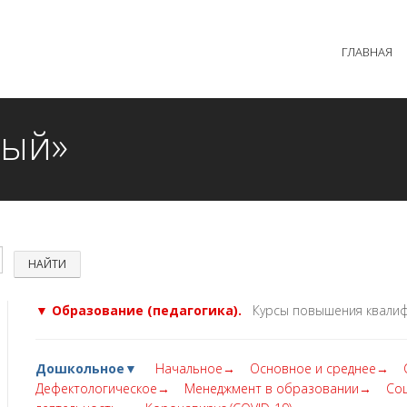
 образовательного процесса осуществляется без перерыв
ГЛАВНАЯ
MAX +7 (981) 190-30-30
mail@institutsmolnyj.ru
ный»
▼ Образование (педагогика).
Курсы повышения квалиф
Дошкольное▼
Начальное→
Основное и среднее→
Дефектологическое→
Менеджмент в образовании→
Со