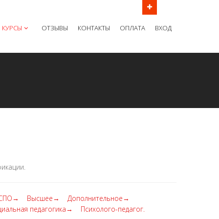
ов в рабочие дни с 9:00 до 21:00 МСК
КУРСЫ
ОТЗЫВЫ
КОНТАКТЫ
ОПЛАТА
ВХОД
икации.
СПО→
Высшее→
Дополнительное→
циальная педагогика→
Психолого-педагог.