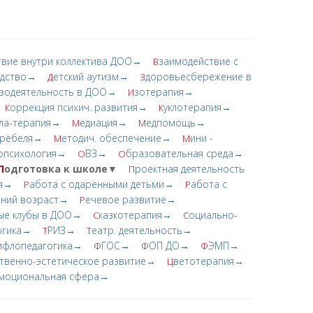
твие внутри коллектива ДОО→
заимодействие с
В
одство→
етский аутизм→
доровьесбережение в
Д
З
зодеятельность в ДОО→
зотерапия→
И
оррекция психич. развития→
уклотерапия→
К
К
ла-терапия→
едиация→
едпомощь→
М
М
Фрёбеля→
етодич. обеспечение→
ини -
М
М
опсихология→
ВЗ→
бразовательная среда→
О
О
П
одготовка к школе▼
роектная деятельность
П
ия→
абота с одарёнными детьми→
абота с
Р
Р
нний возраст→
ечевое развитие→
Р
ые клубы в ДОО→
казкотерапия→
оциально-
С
С
огика→
РИЗ→
еатр. деятельность→
Т
Т
ифлопедагогика→
ГОС→
ОП ДО→
ЭМП→
Ф
Ф
Ф
твенно-эстетическое развитие→
ветотерапия→
Ц
моциональная сфера→