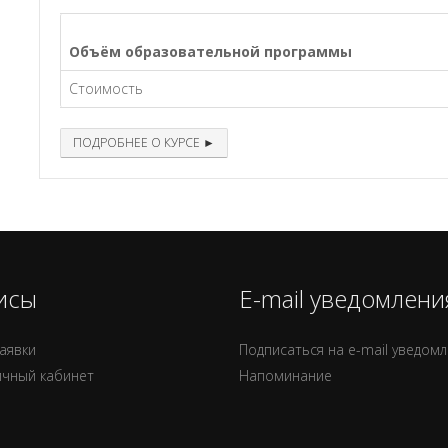
Объём образовательной программы
Стоимость
ПОДРОБНЕЕ О КУРСЕ ►
исы
E-mail уведомлени
аявки
Подписаться на e-mail уведом
ичный кабинет
Напоминание