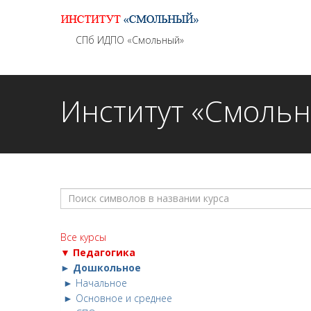
Информационно - методическое сопровождение
СПб ИДПО «Смольный»
Институт «Смоль
Все курсы
▼ Педагогика
► Дошкольное
► Начальное
► Основное и среднее