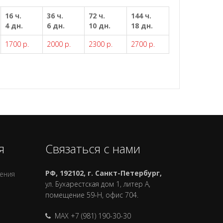
16 ч.
36 ч.
72 ч.
144 ч.
4 дн.
6 дн.
10 дн.
18 дн.
1700 р.
2000 р.
2300 р.
2700 р.
я
Связаться с нами
РФ, 192102, г. Санкт-Петербург,
ления
ул. Бухарестская дом 1, литер А,
помещение 59-Н, офис 704.
MAX +7 (981) 190-30-30