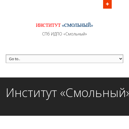
Информационно - методическое сопровождение
образовательного процесса осуществляется без
перерывов в рабочие дни с 9:00 до 21:00 МСК
MAX +7 (981) 190-30-30
СПб ИДПО «Смольный»
mail@institutsmolnyj.ru
Институт «Смольный