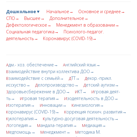
Дошкольное▼
Начальное→
Основное и среднее→
СПО→
Высшее→
Дополнительное→
Дефектологическое→
Менеджмент в образовании→
Социальная педагогика→
Психолого-педагог.
деятельность→
Коронавирус (COVID-19)→
дм.- хоз. обеспечение→
нглийский язык→
А
А
заимодействие внутри коллектива ДОО→
В
заимодействие с семьёй→
ТТ→
екор.-прикл.
В
Д
Д
исскуство→
елопроизводство→
етский аутизм→
Д
Д
доровьесбережение в ДОО→
КТ→
гровая деят-
З
И
И
ть→
гровая терапия→
зодеятельность в ДОО→
И
И
зотерапия→
нновации→
инезиология→
И
И
К
оронавирус (COVID-19)→
оррекция психич. развития→
К
К
уклотерапия→
ультурно-досуговая деятельность→
К
К
огопедия→
андала-терапия→
едиация→
Л
М
М
едпомощь→
енеджмент→
етодика М.
М
М
М