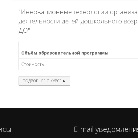
"Инновационные технологии организа
деятельности детей дошкольного возр
ДО"
Объём образовательной программы
Стоимость
ПОДРОБНЕЕ О КУРСЕ ►
исы
E-mail уведомлени