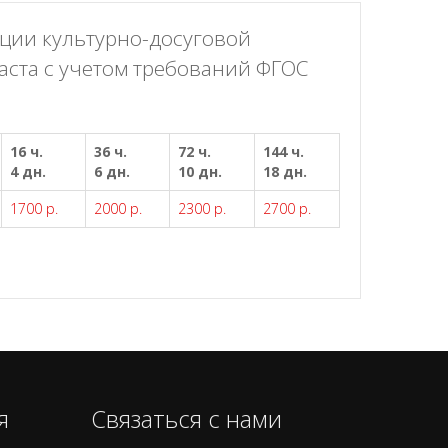
ции культурно-досуговой
аста с учетом требований ФГОС
16 ч.
36 ч.
72 ч.
144 ч.
4 дн.
6 дн.
10 дн.
18 дн.
1700 р.
2000 р.
2300 р.
2700 р.
я
Связаться с нами