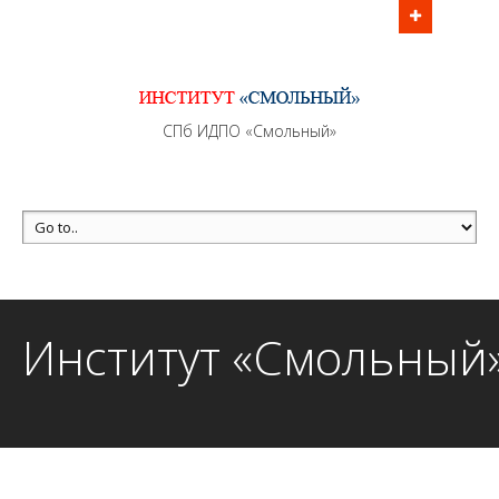
Информационно - методическое сопровождение
образовательного процесса осуществляется без
перерывов в рабочие дни с 9:00 до 21:00 МСК
MAX +7 (981) 190-30-30
СПб ИДПО «Смольный»
mail@institutsmolnyj.ru
Институт «Смольный