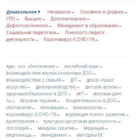
Дошкольное▼
Начальное→
Основное и среднее→
СПО→
Высшее→
Дополнительное→
Дефектологическое→
Менеджмент в образовании→
Социальная педагогика→
Психолого-педагог.
деятельность→
Коронавирус (COVID-19)→
дм.- хоз. обеспечение→
нглийский язык→
А
А
заимодействие внутри коллектива ДОО→
В
заимодействие с семьёй→
ТТ→
екор.-прикл.
В
Д
Д
исскуство→
елопроизводство→
етский аутизм→
Д
Д
доровьесбережение в ДОО→
КТ→
гровая деят-
З
И
И
ть→
гровая терапия→
зодеятельность в ДОО→
И
И
зотерапия→
нновации→
инезиология→
И
И
К
оронавирус (COVID-19)→
оррекция психич. развития→
К
К
уклотерапия→
ультурно-досуговая деятельность→
К
К
огопедия→
андала-терапия→
едиация→
Л
М
М
едпомощь→
енеджмент→
етодика М.
М
М
М