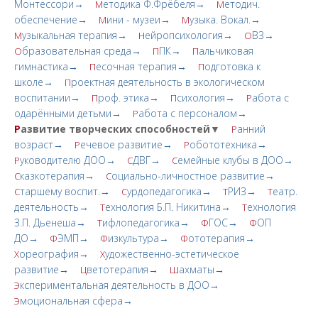
Монтессори→
етодика Ф.Фрёбеля→
етодич.
М
М
обеспечение→
ини - музеи→
узыка. Вокал.→
М
М
узыкальная терапия→
ейропсихология→
ВЗ→
М
Н
О
бразовательная среда→
ПК→
альчиковая
О
П
П
гимнастика→
есочная терапия→
одготовка к
П
П
школе→
роектная деятельность в экологическом
П
воспитании→
роф. этика→
сихология→
абота с
П
П
Р
одарёнными детьми→
абота с персоналом→
Р
Р
азвитие творческих cпoсобностей▼
анний
Р
возраст→
ечевое развитие→
обототехника→
Р
Р
уководителю ДОО→
ДВГ→
емейные клубы в ДОО→
Р
С
С
казкотерапия→
оциально-личностное развитие→
С
С
таршему воспит.→
урдопедагогика→
РИЗ→
еатр.
С
С
Т
Т
деятельность→
ехнология Б.П. Никитина→
ехнология
Т
Т
З.П. Дьенеша→
ифлопедагогика→
ГОС→
ОП
Т
Ф
Ф
ДО→
ЭМП→
изкультура→
ототерапия→
Ф
Ф
Ф
ореография→
удожественно-эстетическое
Х
Х
развитие→
ветотерапия→
ахматы→
Ц
Ш
кспериментальная деятельность в ДОО→
Э
моциональная сфера→
Э