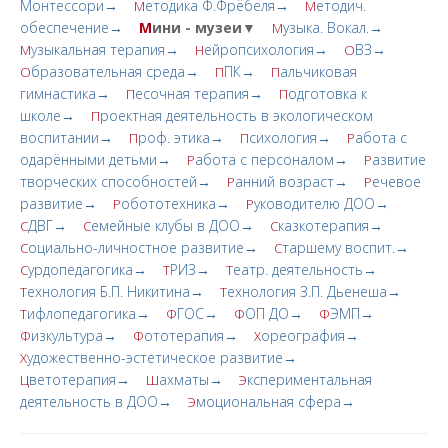
Монтессори→
етодика Ф.Фрёбеля→
етодич.
М
М
обеспечение→
М
ини - музеи▼
узыка. Вокал.→
М
узыкальная терапия→
ейропсихология→
ВЗ→
М
Н
О
бразовательная среда→
ПК→
альчиковая
О
П
П
гимнастика→
есочная терапия→
одготовка к
П
П
школе→
роектная деятельность в экологическом
П
воспитании→
роф. этика→
сихология→
абота с
П
П
Р
одарёнными детьми→
абота с персоналом→
азвитие
Р
Р
творческих cпoсобностей→
анний возраст→
ечевое
Р
Р
развитие→
обототехника→
уководителю ДОО→
Р
Р
ДВГ→
емейные клубы в ДОО→
казкотерапия→
С
С
С
оциально-личностное развитие→
таршему воспит.→
С
С
урдопедагогика→
РИЗ→
еатр. деятельность→
С
Т
Т
ехнология Б.П. Никитина→
ехнология З.П. Дьенеша→
Т
Т
ифлопедагогика→
ГОС→
ОП ДО→
ЭМП→
Т
Ф
Ф
Ф
изкультура→
ототерапия→
ореография→
Ф
Ф
Х
удожественно-эстетическое развитие→
Х
ветотерапия→
ахматы→
кспериментальная
Ц
Ш
Э
деятельность в ДОО→
моциональная сфера→
Э