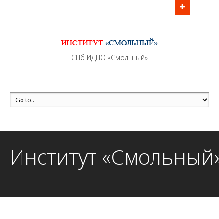
Информационно - методическое сопровождение
образовательного процесса осуществляется без
перерывов в рабочие дни с 9:00 до 21:00 МСК
MAX +7 (981) 190-30-30
СПб ИДПО «Смольный»
mail@institutsmolnyj.ru
Институт «Смольный