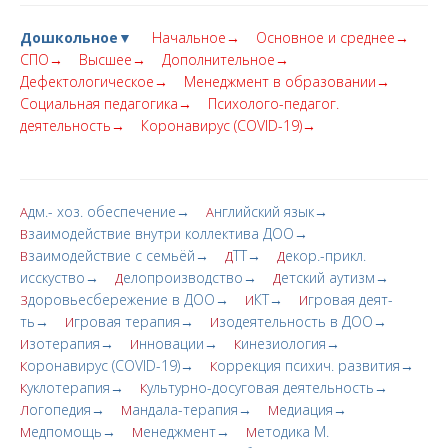
Дошкольное▼
Начальное→
Основное и среднее→
СПО→
Высшее→
Дополнительное→
Дефектологическое→
Менеджмент в образовании→
Социальная педагогика→
Психолого-педагог.
деятельность→
Коронавирус (COVID-19)→
дм.- хоз. обеспечение→
нглийский язык→
А
А
заимодействие внутри коллектива ДОО→
В
заимодействие с семьёй→
ТТ→
екор.-прикл.
В
Д
Д
исскуство→
елопроизводство→
етский аутизм→
Д
Д
доровьесбережение в ДОО→
КТ→
гровая деят-
З
И
И
ть→
гровая терапия→
зодеятельность в ДОО→
И
И
зотерапия→
нновации→
инезиология→
И
И
К
оронавирус (COVID-19)→
оррекция психич. развития→
К
К
уклотерапия→
ультурно-досуговая деятельность→
К
К
огопедия→
андала-терапия→
едиация→
Л
М
М
едпомощь→
енеджмент→
етодика М.
М
М
М